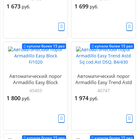
1 673
1 699
руб.
руб.
купили более 15 раз
купили более 15 раз
Автоматический порог
Автоматический порог
Armadillo Easy Block
Armadillo Easy Trend Astd
F/1020
Sq cod.Ast DSQ, B4/430
45403
40747
1 800
1 974
руб.
руб.
купили более 15 раз
купили более 15 раз