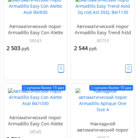
Автоматический порог
Автоматический порог
Armadillo Easy Con Alette
Armadillo Easy Trend Astd
Asal B4/830
Sq cod.Ast DSQ, B4/1130
38543
40753
2 503
2 544
руб.
руб.
купили более 15 раз
купили более 15 раз
Автоматический порог
Armadillo Easy Con Alette
Накладной
Asal B4/1030
автоматический порог
38545
Armadillo Aplique One
38967