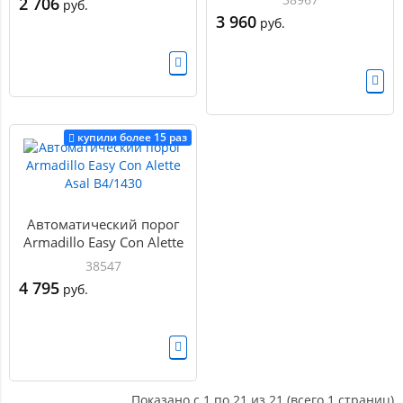
2 706
руб.
Size A
3 960
руб.
купили более 15 раз
Автоматический порог
Armadillo Easy Con Alette
Asal B4/1430
38547
4 795
руб.
Показано с 1 по 21 из 21 (всего 1 страниц)