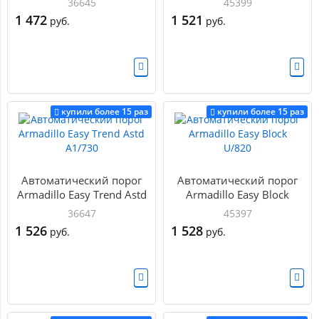
36645
45399
1 472
1 521
руб.
руб.
купили более 15 раз
купили более 15 раз
Автоматический порог
Автоматический порог
Armadillo Easy Trend Astd
Armadillo Easy Block
A1/730
U/820
36647
45397
1 526
1 528
руб.
руб.