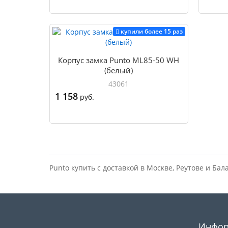
Купить
купили более 15 раз
Корпус замка Punto ML85-50 WH
(белый)
43061
1 158
руб.
Купить
Punto купить с доставкой в Москве, Реутове и Ба
Инфор