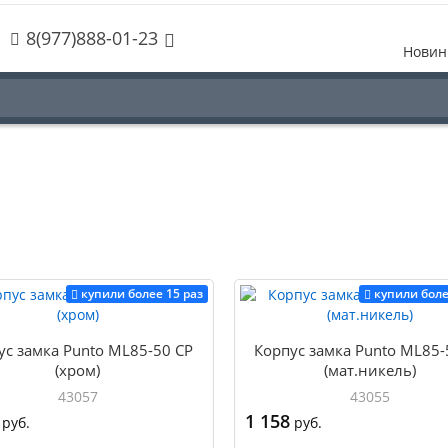
8(977)888-01-23
Новин
купили более 15 раз
купили боле
ус замка Punto ML85-50 CP
Корпус замка Punto ML85-
(хром)
(мат.никель)
43057
43055
1 158
руб.
руб.