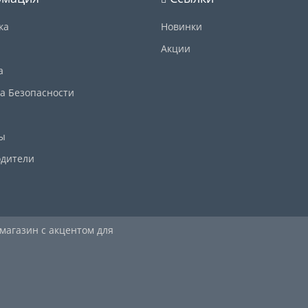
ка
Новинки
Акции
а
а Безопасности
ы
дители
 магазин с акцентом для