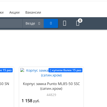
ки
Акции
Вакансии
0
Везде
е 15 раз
купили более 15 раз
50 SN
Корпус замка Punto ML85-50 SSC
(сатин.хром)
44829
1 158
руб.