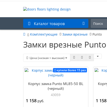
Каталог товаров
Комплектующие
Замки врезные
Punto
Замки врезные Punto
Цена (низкая > высокая)
купили более 15 раз
Корпуc замка Punto ML85-50 BL
Корп
(черный)
43059
1 158
1 158
руб.