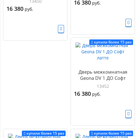
13450
16 380
руб.
16 380
руб.
купили более 15 раз
Дверь межкомнатная
Geona DV 1 ДО Софт
латте
13452
16 380
руб.
купили более 15 раз
купили более 15 раз