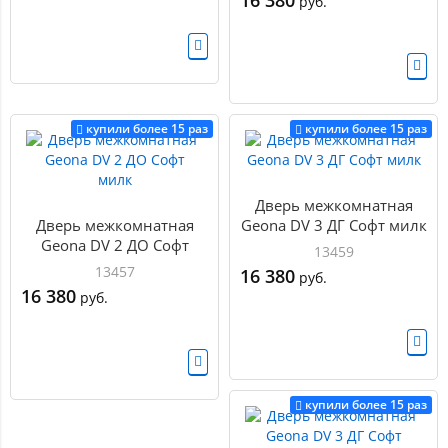
16 380
руб.
купили более 15 раз
купили более 15 раз
Дверь межкомнатная
Дверь межкомнатная
Geona DV 3 ДГ Софт милк
Geona DV 2 ДО Софт
13459
милк
13457
16 380
руб.
16 380
руб.
купили более 15 раз