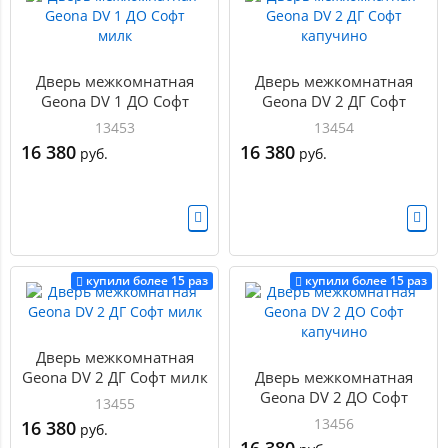
Дверь межкомнатная
Дверь межкомнатная
Geona DV 1 ДО Софт
Geona DV 2 ДГ Софт
милк
капучино
13453
13454
16 380
16 380
руб.
руб.
купили более 15 раз
купили более 15 раз
Дверь межкомнатная
Geona DV 2 ДГ Софт милк
Дверь межкомнатная
Geona DV 2 ДО Софт
13455
капучино
13456
16 380
руб.