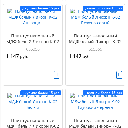
купили более 15 раз
купили более 15 раз
Плинтус напольный
Плинтус напольный
МДФ белый Ликорн К-02
МДФ белый Ликорн К-02
Антрацит
Бежево-серый
655356
655355
1 147
1 147
руб.
руб.
купили более 15 раз
купили более 15 раз
Плинтус напольный
Плинтус напольный
МДФ белый Ликорн К-02
МДФ белый Ликорн К-02