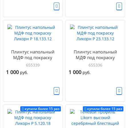
Плинтус напольный
Плинтус напольный
МДФ под покраску
МДФ под покраску
Ликорн Р 18.133.12
Ликорн Р 23.133.12
655339
655336
1 000
1 000
руб.
руб.
купили более 15 раз
купили более 15 раз