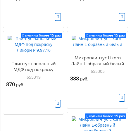
купили более 15 раз
купили более 15 раз
Микроплинтус Likorn
Плинтус напольный
Лайн L-образный белый
МДФ под покраску
655305
Ликорн Р 9.97.16
655319
888
руб.
870
руб.
купили более 15 раз