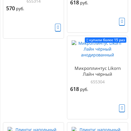
655314
618
руб.
570
руб.
купили более 15 раз
Микроплинтус Likorn
Лайн чёрный
анодированный
655304
618
руб.