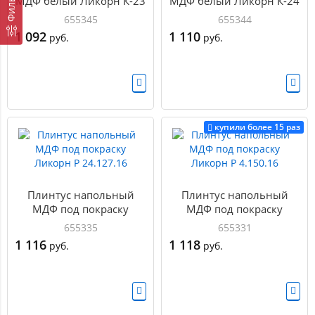
Фильтр
МДФ белый Ликорн К-23
МДФ белый Ликорн К-24
655345
655344
1 092
1 110
руб.
руб.
купили более 15 раз
Плинтус напольный
Плинтус напольный
МДФ под покраску
МДФ под покраску
Ликорн Р 24.127.16
Ликорн Р 4.150.16
655335
655331
1 116
1 118
руб.
руб.