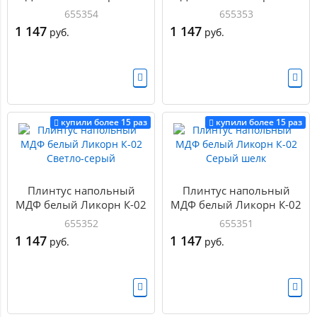
Белый
Глубокий черный
655354
655353
1 147
1 147
руб.
руб.
купили более 15 раз
купили более 15 раз
Плинтус напольный
Плинтус напольный
МДФ белый Ликорн К-02
МДФ белый Ликорн К-02
Светло-серый
Серый шелк
655352
655351
1 147
1 147
руб.
руб.