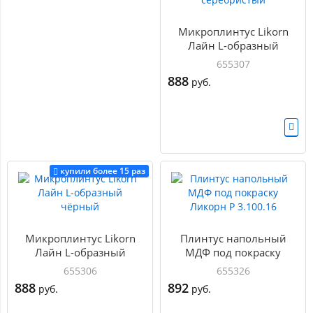
Микроплинтус Likorn
Лайн L-образный
серебристый
655307
888
руб.
купили более 15 раз
Микроплинтус Likorn
Плинтус напольный
Лайн L-образный
МДФ под покраску
чёрный
Ликорн Р 3.100.16
655306
655326
888
892
руб.
руб.