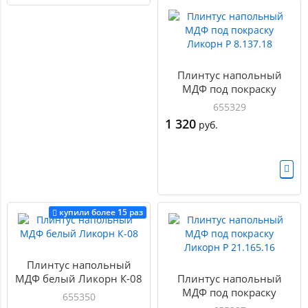
Плинтус напольный
МДФ под покраску
Ликорн Р 8.137.18
655329
1 320
руб.
купили более 15 раз
Плинтус напольный
МДФ белый Ликорн К-08
Плинтус напольный
МДФ под покраску
655350
Ликорн Р 21.165.16