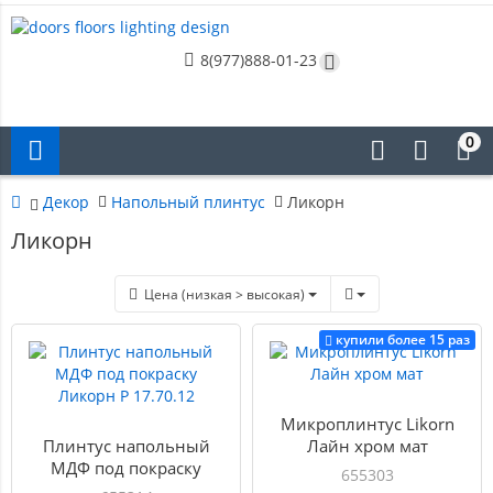
8(977)888-01-23
0
Декор
Напольный плинтус
Ликорн
Ликорн
Цена (низкая > высокая)
купили более 15 раз
Микроплинтус Likorn
Плинтус напольный
Лайн хром мат
МДФ под покраску
655303
Ликорн Р 17.70.12