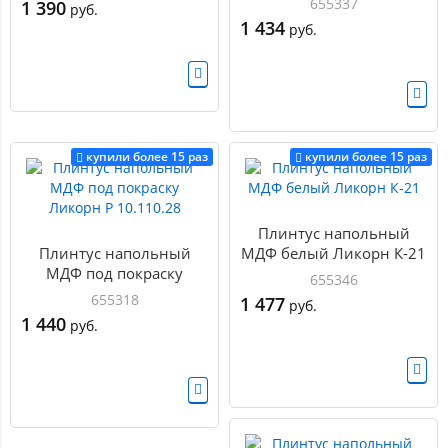
655337
1 390
руб.
1 434
руб.
купили более 15 раз
купили более 15 раз
Плинтус напольный
Плинтус напольный
МДФ белый Ликорн К-21
МДФ под покраску
655346
Ликорн Р 10.110.28
655318
1 477
руб.
1 440
руб.