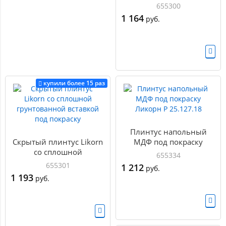
крышкой
655300
1 164
руб.
купили более 15 раз
Плинтус напольный
Скрытый плинтус Likorn
МДФ под покраску
со сплошной
Ликорн Р 25.127.18
655334
грунтованной вставкой
655301
1 212
руб.
под покраску
1 193
руб.