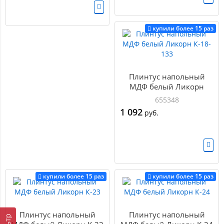
купили более 15 раз
Плинтус напольный
МДФ белый Ликорн
К-18-133
655348
1 092
руб.
купили более 15 раз
купили более 15 раз
Плинтус напольный
Плинтус напольный