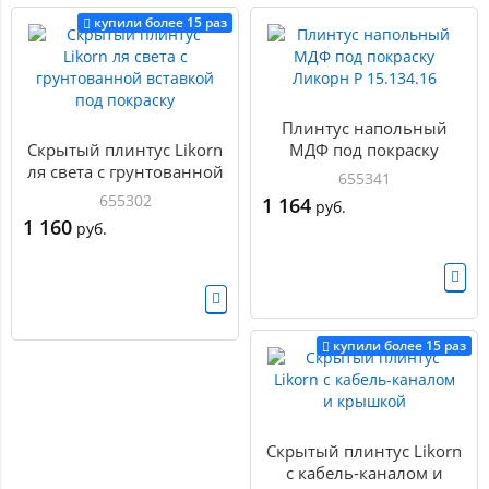
купили более 15 раз
Плинтус напольный
Скрытый плинтус Likorn
МДФ под покраску
ля света с грунтованной
Ликорн Р 15.134.16
655341
вставкой под покраску
655302
1 164
руб.
1 160
руб.
купили более 15 раз
Скрытый плинтус Likorn
с кабель-каналом и