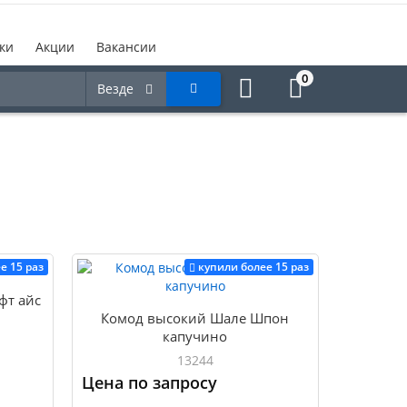
ки
Акции
Вакансии
0
Везде
е 15 раз
купили более 15 раз
фт айс
Комод высокий Шале Шпон
капучино
13244
Цена по запросу