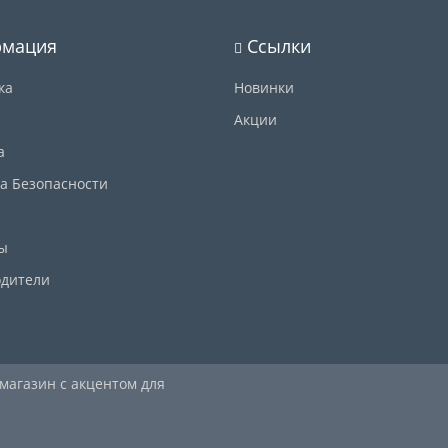
мация
Ссылки
ка
Новинки
Акции
а
а Безопасности
ы
дители
 магазин с акцентом для