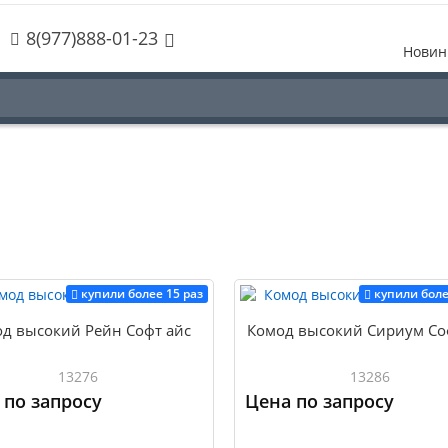
8(977)888-01-23
Новин
купили более 15 раз
купили боле
д высокий Рейн Софт айс
Комод высокий Сириум Со
13276
13286
 по запросу
Цена по запросу