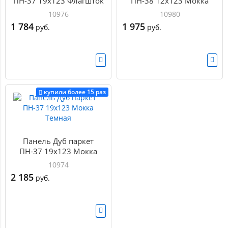
ПН-37 19х123 Флагшток
ПН-38 12х123 Мокка
10976
10980
1 784
1 975
руб.
руб.
купили более 15 раз
Панель Дуб паркет
ПН-37 19х123 Мокка
Темная
10974
2 185
руб.