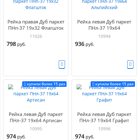
Рейка правая Дуб паркет
Рейка левая Дуб паркет
ПНп-37 19х32 Флагшток
ПНл-37 19х64
Альпийский
11026
10994
798
936
руб.
руб.
купили более 15 раз
купили более 15 раз
Рейка левая Дуб паркет
Рейка левая Дуб паркет
ПНл-37 19х64 Артисан
ПНл-37 19х64 Графит
10995
10996
974
974
руб.
руб.