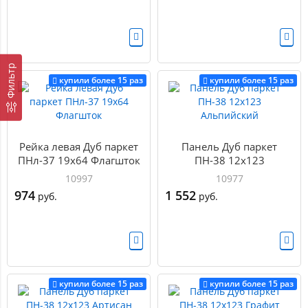
Фильтр
купили более 15 раз
купили более 15 раз
Рейка левая Дуб паркет
Панель Дуб паркет
ПНл-37 19х64 Флагшток
ПН-38 12х123
Альпийский
10997
10977
974
1 552
руб.
руб.
купили более 15 раз
купили более 15 раз