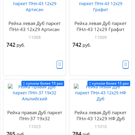
Рейка левая Дуб паркет
Рейка левая Дуб паркет
ПНл-43 12х29 Артисан
ПНл-43 12х29 Графит
11008
11009
742
742
руб.
руб.
купили более 15 раз
купили более 15 раз
Рейка правая Дуб паркет
Рейка левая Дуб паркет
ПНп-37 19х32
ПНл-43 12х29 НФ Дуб
Альпийский
11023
11010
765
784
руб.
руб.