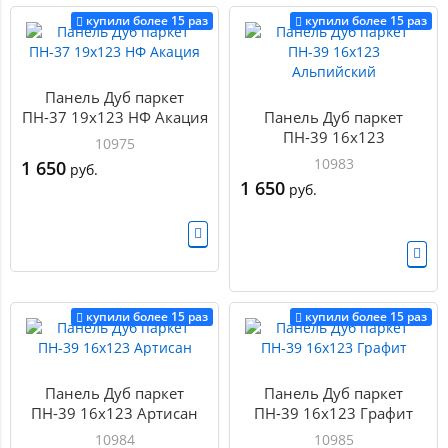
купили более 15 раз
купили более 15 раз
Панель Дуб паркет
ПН-37 19х123 НФ Акация
Панель Дуб паркет
ПН-39 16х123
10975
Альпийский
10983
1 650
руб.
1 650
руб.
купили более 15 раз
купили более 15 раз
Панель Дуб паркет
Панель Дуб паркет
ПН-39 16х123 Артисан
ПН-39 16х123 Графит
10984
10985