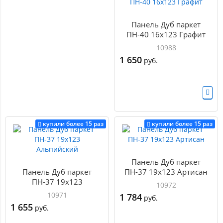
Панель Дуб паркет
ПН-40 16х123 Графит
10988
1 650
руб.
купили более 15 раз
купили более 15 раз
Панель Дуб паркет
Панель Дуб паркет
ПН-37 19х123 Артисан
ПН-37 19х123
10972
Альпийский
10971
1 784
руб.
1 655
руб.