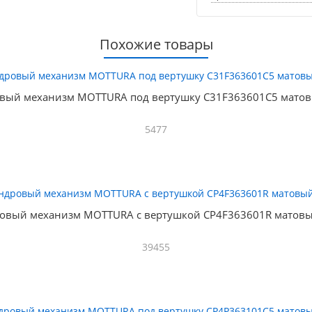
Похожие товары
вый механизм MOTTURA под вертушку C31F363601C5 матов
5477
овый механизм MOTTURA с вертушкой CP4F363601R матовы
39455