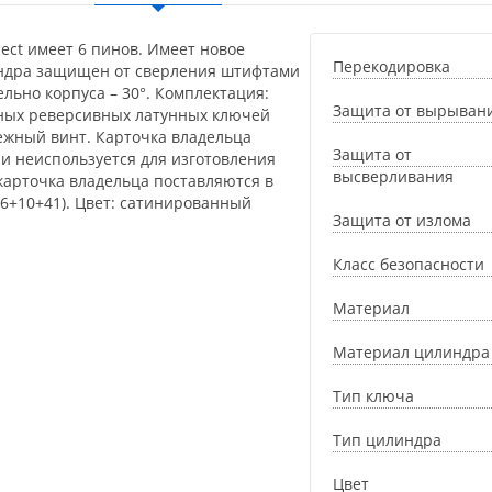
ect имеет 6 пинов. Имеет новое
Перекодировка
ндра защищен от сверления штифтами
льно корпуса – 30°. Комплектация:
Защита от вырыван
вных реверсивных латунных ключей
пежный винт. Карточка владельца
Защита от
 и неиспользуется для изготовления
высверливания
карточка владельца поставляются в
36+10+41). Цвет: сатинированный
Защита от излома
Класс безопасности
Материал
Материал цилиндра
Тип ключа
Тип цилиндра
Цвет