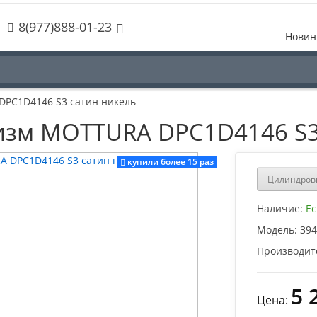
8(977)888-01-23
Новин
PC1D4146 S3 сатин никель
зм MOTTURA DPC1D4146 S3
купили более 15 раз
Цилиндров
Наличие:
Ес
Модель:
394
Производит
5 
Цена: