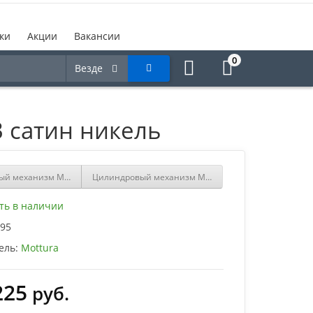
ки
Акции
Вакансии
0
Везде
 сатин никель
ый механизм MOTTURA DPC1D4646 S3 сатин никель
Цилиндровый механизм MOTTURA под вертушку CP4
ть в наличии
95
ель:
Mottura
225
руб.