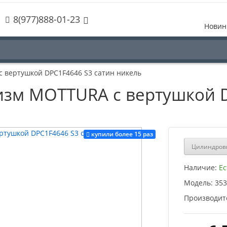
8(977)888-01-23
Новин
вертушкой DPC1F4646 S3 сатин никель
зм MOTTURA с вертушкой D
купили более 15 раз
Цилиндровы
Наличие:
Ес
Модель:
353
Производит