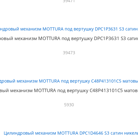
39471
овый механизм MOTTURA под вертушку DPC1P3631 S3 сати
39473
вый механизм MOTTURA под вертушку C48P413101C5 матов
5930