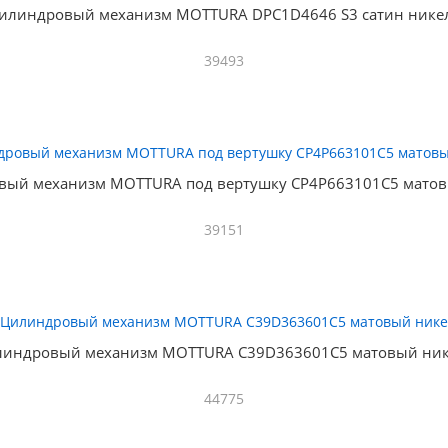
илиндровый механизм MOTTURA DPC1D4646 S3 сатин нике
39493
вый механизм MOTTURA под вертушку CP4P663101C5 матов
39151
индровый механизм MOTTURA C39D363601C5 матовый ни
44775