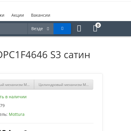
ки
Акции
Вакансии
0
Везде
PC1F4646 S3 сатин
й механизм MOTTURA с вертушкой DPC1F5151 S3 сатин никель
Цилиндровый механизм MOTTURA с вертушкой DPC1
ть в наличии
79
ель:
Mottura