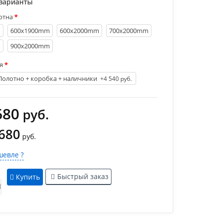
варианты
отна
m
600х1900mm
600х2000mm
700х2000mm
m
900х2000mm
я
Полотно + коробка + наличники
+4 540 руб.
680
руб.
 680
руб.
евле ?
Быстрый заказ
Купить