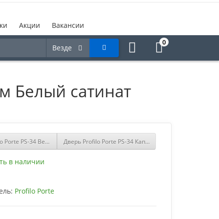
ки
Акции
Вакансии
0
Везде
ом Белый сатинат
lo Porte PS-34 Венге Мелинга со стеклом Белый сатинат купить
Дверь Profilo Porte PS-34 Капучино Мелинга со стекл
ть в наличии
ель:
Profilo Porte