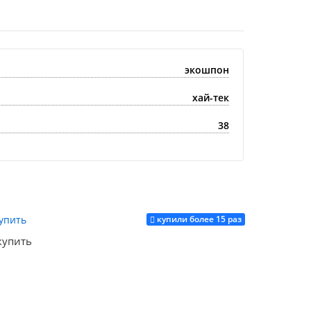
экошпон
хай-тек
38
купили более 15 раз
купить