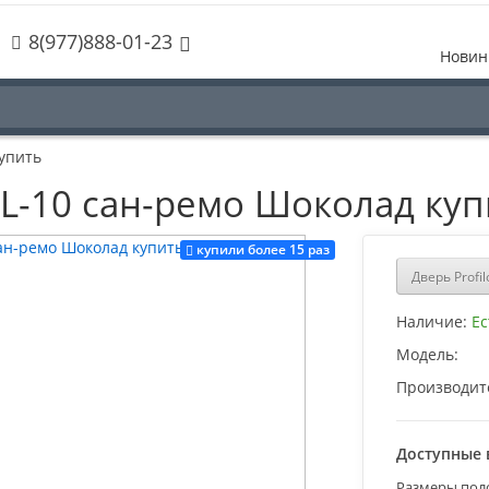
8(977)888-01-23
Новин
купить
PSL-10 сан-ремо Шоколад ку
купили более 15 раз
Дверь Profi
Наличие:
Ес
Модель:
Производит
Доступные 
Размеры пол