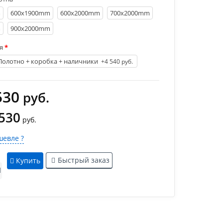
m
600х1900mm
600х2000mm
700х2000mm
m
900х2000mm
я
Полотно + коробка + наличники
+4 540 руб.
530
руб.
 530
руб.
евле ?
Быстрый заказ
Купить