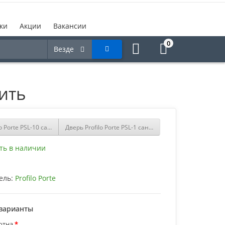
ки
Акции
Вакансии
0
Везде
пить
lo Porte PSL-10 сан-ремо Серый купить
Дверь Profilo Porte PSL-1 сан-ремо Крем купить
ть в наличии
ель:
Profilo Porte
варианты
отна