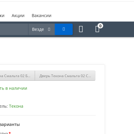
ки
Акции
Вакансии
0
Везде
на Смальта 02 Белый купить
Дверь Текона Смальта 02 Слоновая кость со стеклом
ть в наличии
ель:
Текона
варианты
отна