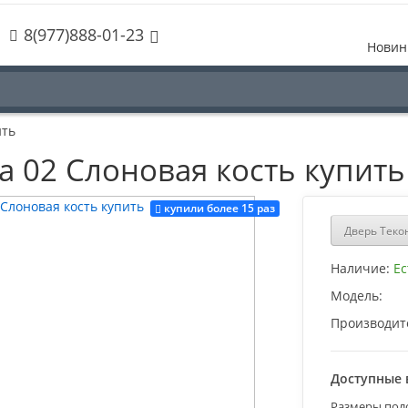
8(977)888-01-23
Новин
ить
а 02 Слоновая кость купить
купили более 15 раз
Дверь Теко
Наличие:
Ес
Модель:
Производит
Доступные 
Размеры пол