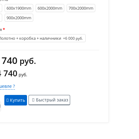
m
600х1900mm
600х2000mm
700х2000mm
m
900х2000mm
я
Полотно + коробка + наличники
+6 000 руб.
 740
руб.
4 740
руб.
евле ?
Быстрый заказ
Купить