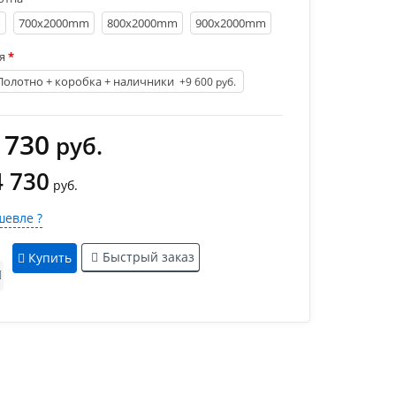
m
700х2000mm
800х2000mm
900х2000mm
я
Полотно + коробка + наличники
+9 600 руб.
 730
руб.
4 730
руб.
евле ?
Быстрый заказ
Купить