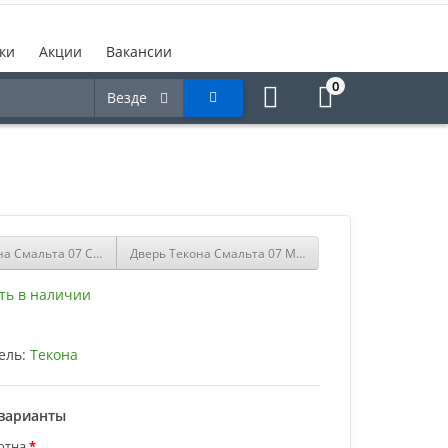
ки
Акции
Вакансии
0
Везде
на Смальта 07 Слоновая кость со стеклом Гравировка купить
Дверь Текона Смальта 07 Молочный со стеклом Грав
ть в наличии
ель:
Текона
варианты
отна