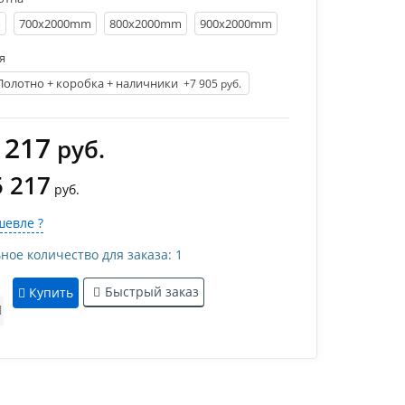
m
700х2000mm
800х2000mm
900х2000mm
я
Полотно + коробка + наличники
+7 905 руб.
 217
руб.
5 217
руб.
евле ?
е количество для заказа: 1
Быстрый заказ
Купить