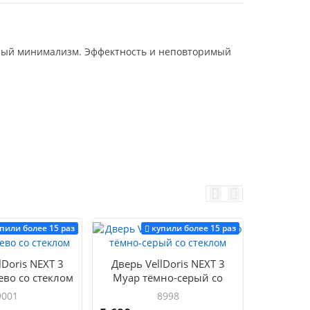
нный минимализм. Эффектность и неповторимый
пили более 15 раз
купили более 15 раз
lDoris NEXT 3
Дверь VellDoris NEXT 3
Дверь V
ево со стеклом
Муар тёмно-серый со
Муар с
стеклом
9001
8998