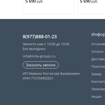
5 690
5 690
руб.
руб.
Купить
Инфор
8(977)888-01-23
Звоните нам с 10:00 до 19:00
Установ
Без выходных
Оплата
info@inita-groups.ru
Доставк
Заказать звонок
Политик
ИП Ревякин Ростислав Валериевич
Замер
ИНН 772704902651
Контакт
Произво
Акции