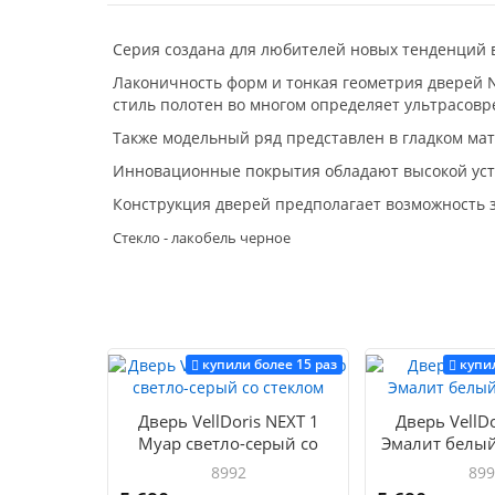
Серия создана для любителей новых тенденций 
Лаконичность форм и тонкая геометрия дверей 
стиль полотен во многом определяет ультрасов
Также модельный ряд представлен в гладком ма
Инновационные покрытия обладают высокой уст
Конструкция дверей предполагает возможность 
Стекло - лакобель черное
купили более 15 раз
купи
Дверь VellDoris NEXT 1
Дверь VellDo
Муар светло-серый со
Эмалит белый
стеклом
8992
899