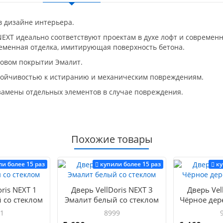
в дизайне интерьера.
NEXT идеально соответствуют проектам в духе лофт и совреме
ременная отделка, имитирующая поверхность бетона.
товом покрытии Эмалит.
ойчивостью к истиранию и механическим повреждениям.
замены отдельных элементов в случае повреждения.
Похожие товары
ли более 15 раз
купили более 15 раз
ку
ris NEXT 1
Дверь VellDoris NEXT 3
Дверь Vel
 со стеклом
Эмалит белый со стеклом
Чёрное дер
1
8999