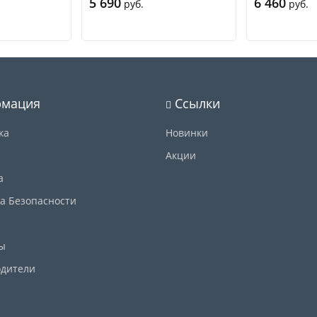
5 690
6 460
руб.
руб.
Купить
Купить
мация
Ссылки
ка
Новинки
Акции
а
а Безопасности
ы
дители