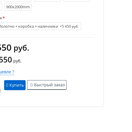
m
900х2000mm
я
Полотно + коробка + наличники
+5 450 руб.
550
руб.
 550
руб.
евле ?
Быстрый заказ
Купить