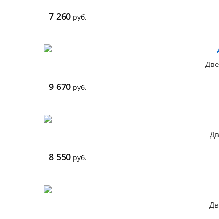
7 260
руб.
Две
9 670
руб.
Дв
8 550
руб.
Дв