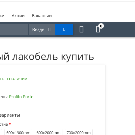
ки
Акции
Вакансии
0
Везде
лый лакобель купить
ть в наличии
ель:
Profilo Porte
варианты
отна
m
600х1900mm
600х2000mm
700х2000mm