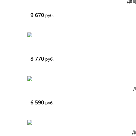
Две
9 670
руб.
8 770
руб.
Д
6 590
руб.
Д