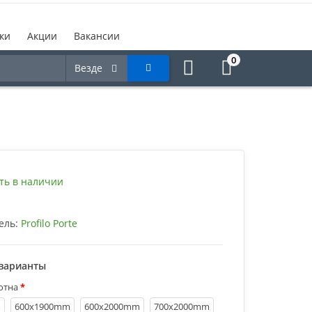
ки
Акции
Вакансии
0
Везде
ть в наличии
ель:
Profilo Porte
варианты
отна
m
600х1900mm
600х2000mm
700х2000mm