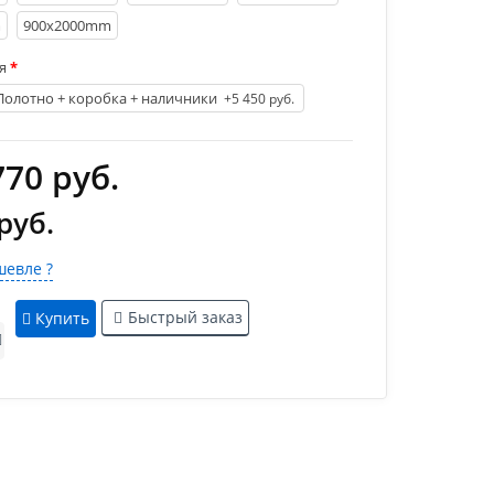
m
900х2000mm
я
Полотно + коробка + наличники
+5 450 руб.
770 руб.
руб.
евле ?
Быстрый заказ
Купить