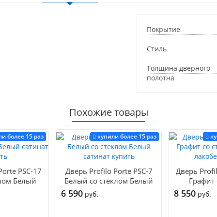
Покрытие
Стиль
Толщина дверного
полотна
Похожие товары
ли более 15 раз
купили более 15 раз
ку
Porte PSC-17
Дверь Profilo Porte PSC-7
Дверь Profi
клом Белый
Белый со стеклом Белый
Графит 
купить
сатинат купить
Чёрный ла
6 590
8 550
руб.
руб.