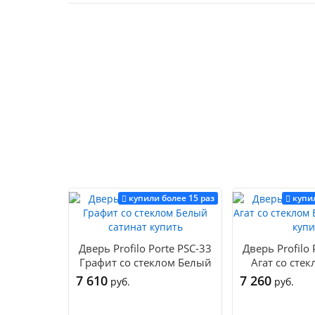
купили более 15 раз
купи
Дверь Profilo Porte PSC-33
Дверь Profilo 
Графит со стеклом Белый
Агат со сте
сатинат купить
сатинат 
7 610
7 260
руб.
руб.