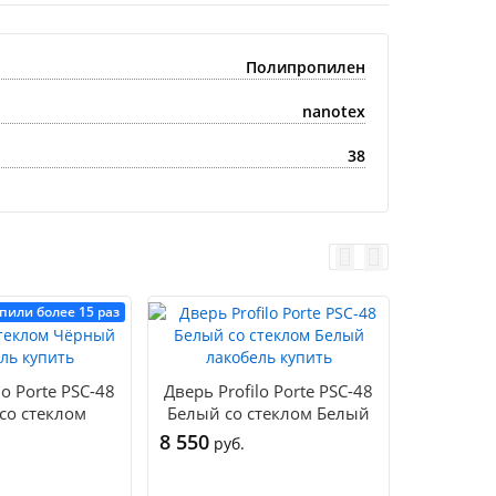
Полипропилен
nanotex
38
пили более 15 раз
lo Porte PSC-48
Дверь Profilo Porte PSC-48
Дверь Pro
со стеклом
Белый со стеклом Белый
Графит с
кобель купить
лакобель купить
лако
8 550
9 670
руб.
руб