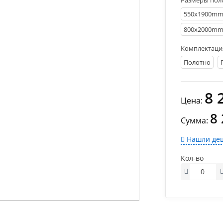
Размеры пол
550х1900m
800х2000m
Комплектаци
Полотно
8 
Цена:
8
Сумма:
Нашли деш
Кол-во