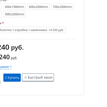
отна
m
600х1900mm
600х2000mm
700х2000mm
m
900х2000mm
я
Полотно + коробка + наличники
+4 030 руб.
240
руб.
 240
руб.
евле ?
Быстрый заказ
Купить