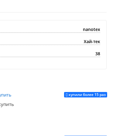
nanotex
Хай-тек
38
купили более 15 раз
купить