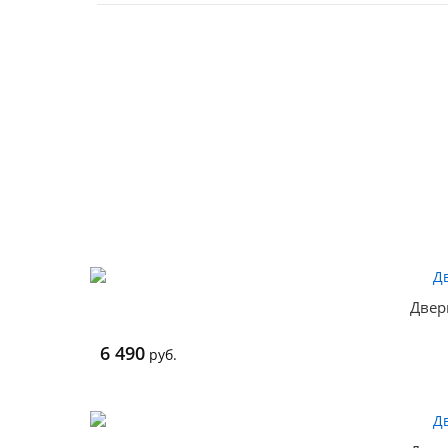
Двер
6 490
руб.