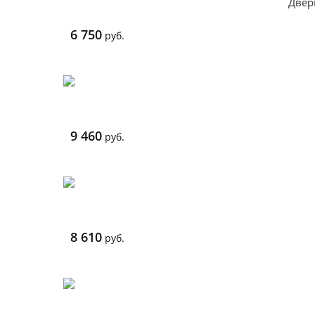
Двер
6 750
руб.
9 460
руб.
8 610
руб.