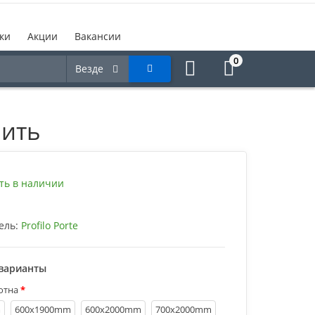
ки
Акции
Вакансии
0
Везде
пить
ть в наличии
ель:
Profilo Porte
варианты
отна
m
600х1900mm
600х2000mm
700х2000mm