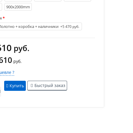
m
900х2000mm
я
Полотно + коробка + наличники
+5 470 руб.
610
руб.
 610
руб.
евле ?
Быстрый заказ
Купить