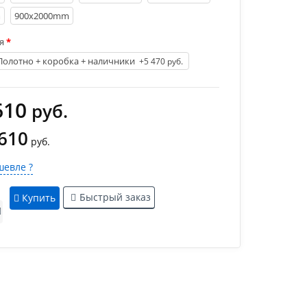
m
900х2000mm
я
Полотно + коробка + наличники
+5 470 руб.
610
руб.
 610
руб.
евле ?
Быстрый заказ
Купить