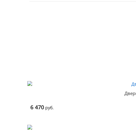
Двер
6 470
руб.