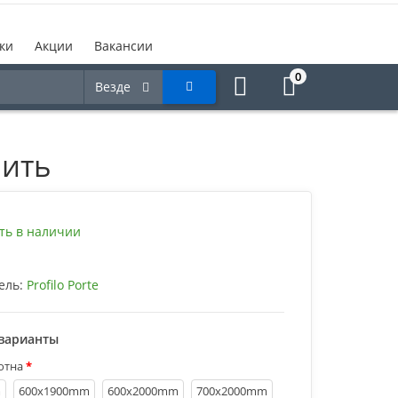
ки
Акции
Вакансии
0
Везде
пить
ть в наличии
ель:
Profilo Porte
варианты
отна
m
600х1900mm
600х2000mm
700х2000mm