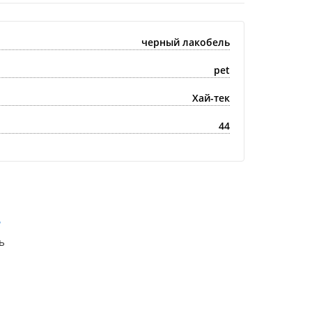
черный лакобель
pet
Хай-тек
44
ь