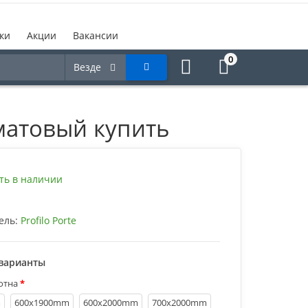
ки
Акции
Вакансии
0
Везде
 матовый купить
ть в наличии
ель:
Profilo Porte
варианты
отна
m
600х1900mm
600х2000mm
700х2000mm