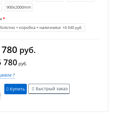
m
900х2000mm
я
Полотно + коробка + наличники
+6 640 руб.
 780
руб.
5 780
руб.
евле ?
Быстрый заказ
Купить