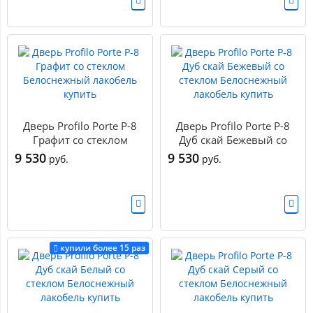
Дверь Profilo Porte P-8
Дверь Profilo Porte P-8
Графит со стеклом
Дуб скай Бежевый со
Белоснежный лакобель
стеклом Белоснежный
9 530
9 530
руб.
руб.
купить
лакобель купить
купили более 15 раз