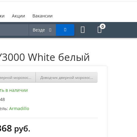
ки
Акции
Вакансии
0
Везде
3000 White белый
верной морозостойкий ARMADILLO LY3000 Al алюминий
Доводчик дверной морозостойкий ARMADILLO LY300
ть в наличии
48
ель:
Armadillo
368
руб.