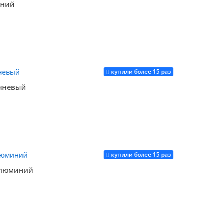
иний
купили более 15 раз
Купить
ичневый
купили более 15 раз
Купить
алюминий