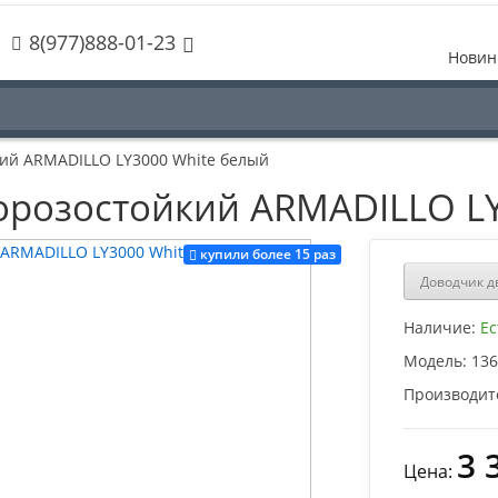
8(977)888-01-23
Новин
ий ARMADILLO LY3000 White белый
орозостойкий ARMADILLO LY
купили более 15 раз
Доводчик д
Наличие:
Ес
Модель:
136
Производит
3 
Цена: