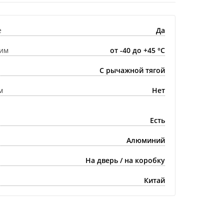
е
Да
им
от -40 до +45 °С
С рычажной тягой
м
Нет
Есть
Алюминий
На дверь / на коробку
Китай