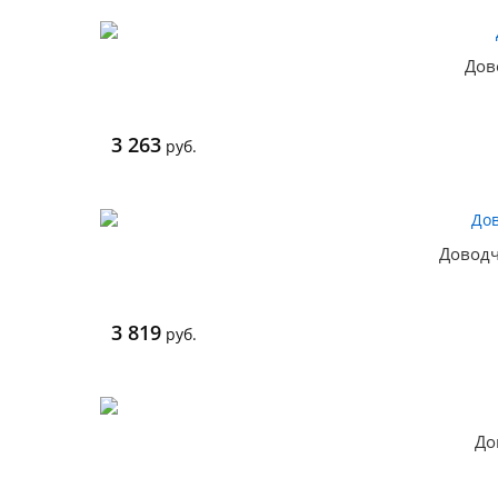
Дов
3 263
руб.
Доводч
3 819
руб.
До