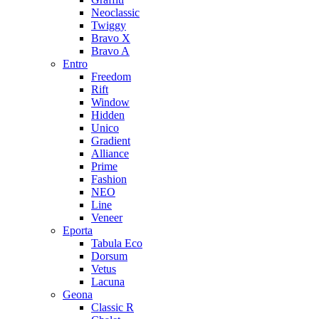
Neoclassic
Twiggy
Bravo X
Bravo A
Entro
Freedom
Rift
Window
Hidden
Unico
Gradient
Alliance
Prime
Fashion
NEO
Line
Veneer
Eporta
Tabula Eco
Dorsum
Vetus
Lacuna
Geona
Classic R