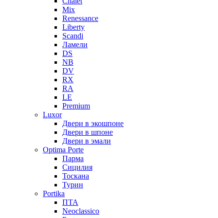
Chalet
Mix
Renessance
Liberty
Scandi
Ламели
DS
NB
DV
RX
RA
LE
Premium
Luxor
Двери в экошпоне
Двери в шпоне
Двери в эмали
Optima Porte
Парма
Сицилия
Тоскана
Турин
Portika
ПТА
Neoclassico