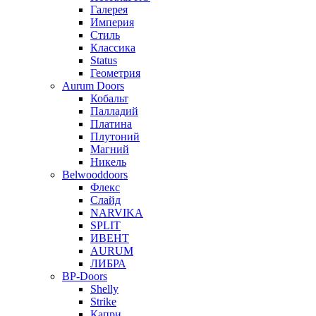
Галерея
Империя
Стиль
Классика
Status
Геометрия
Aurum Doors
Кобальт
Палладий
Платина
Плутоний
Магний
Никель
Belwooddoors
Флекс
Слайд
NARVIKA
SPLIT
ИВЕНТ
AURUM
ЛИБРА
BP-Doors
Shelly
Strike
Капри