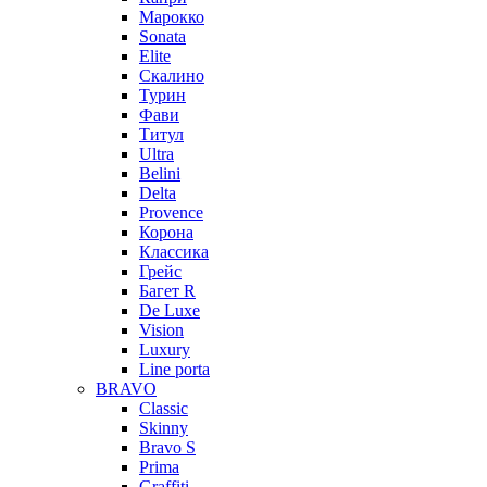
Марокко
Sonata
Elite
Скалино
Турин
Фави
Титул
Ultra
Belini
Delta
Provence
Корона
Классика
Грейс
Багет R
De Luxe
Vision
Luxury
Line porta
BRAVO
Classic
Skinny
Bravo S
Prima
Graffiti