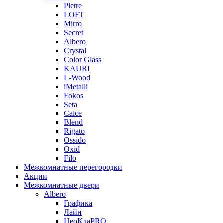
Pietre
LOFT
Mirro
Secret
Albero
Crystal
Color Glass
KAURI
L-Wood
iMetalli
Fokos
Seta
Calce
Blend
Rigato
Ossido
Oxid
Filo
Межкомнатные перегородки
Акции
Межкомнатные двери
Albero
Графика
Лайн
НеоКлаPRO