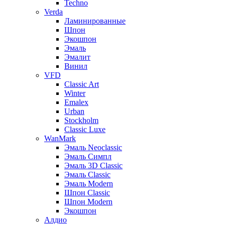
Techno
Verda
Ламинированные
Шпон
Экошпон
Эмаль
Эмалит
Винил
VFD
Classic Art
Winter
Emalex
Urban
Stockholm
Classic Luxe
WanMark
Эмаль Neoclassic
Эмаль Симпл
Эмаль 3D Classic
Эмаль Classic
Эмаль Modern
Шпон Classic
Шпон Modern
Экошпон
Алдио