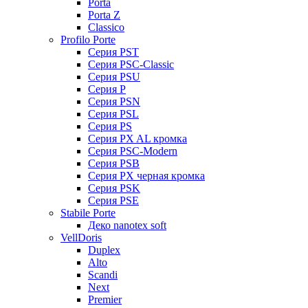
Porta
Porta Z
Classico
Profilo Porte
Серия PST
Серия PSC-Classic
Серия PSU
Серия P
Серия PSN
Серия PSL
Серия PS
Серия PX AL кромка
Серия PSC-Modern
Серия PSB
Серия PX черная кромка
Серия PSK
Серия PSE
Stabile Porte
Деко nanotex soft
VellDoris
Duplex
Alto
Scandi
Next
Premier