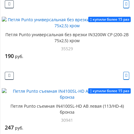
купили более 15 раз
Петля Punto универсальная без врезки IN3200W CP (200-2B
75x2,5) хром
35529
190
руб.
купили более 15 раз
Петля Punto съемная IN4100SL-HD AB левая (113/HD-4)
бронза
30941
247
руб.