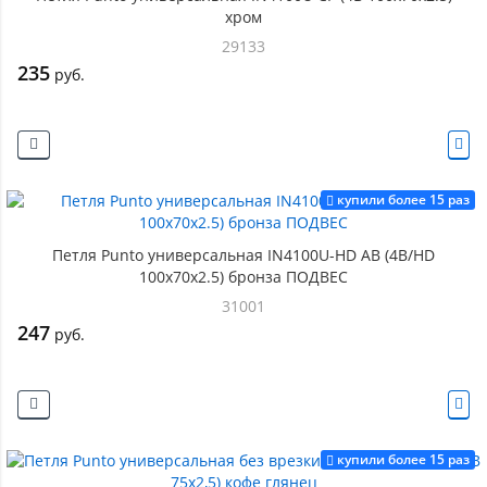
хром
29133
235
руб.
купили более 15 раз
Петля Punto универсальная IN4100U-HD AB (4B/HD
100х70х2.5) бронза ПОДВЕС
31001
247
руб.
купили более 15 раз