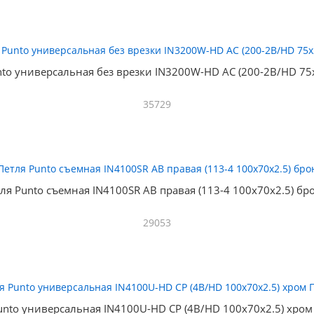
nto универсальная без врезки IN3200W-HD AC (200-2B/HD 75x
35729
ля Punto съемная IN4100SR AB правая (113-4 100х70х2.5) бр
29053
unto универсальная IN4100U-HD CP (4B/HD 100х70х2.5) хро