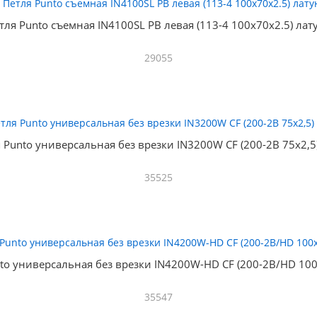
тля Punto съемная IN4100SL PB левая (113-4 100х70х2.5) лат
29055
 Punto универсальная без врезки IN3200W CF (200-2B 75x2,5
35525
to универсальная без врезки IN4200W-HD CF (200-2B/HD 100
35547