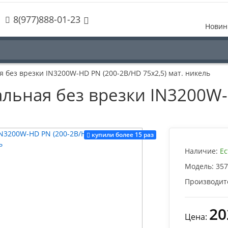
8(977)888-01-23
Новин
 без врезки IN3200W-HD PN (200-2B/HD 75x2,5) мат. никель
альная без врезки IN3200W
купили более 15 раз
Наличие:
Ес
Модель:
357
Производит
20
Цена: