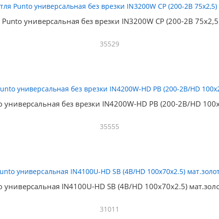
 Punto универсальная без врезки IN3200W CP (200-2B 75x2,5
35529
o универсальная без врезки IN4200W-HD PB (200-2B/HD 100x
35555
o универсальная IN4100U-HD SB (4B/HD 100х70х2.5) мат.зо
31011