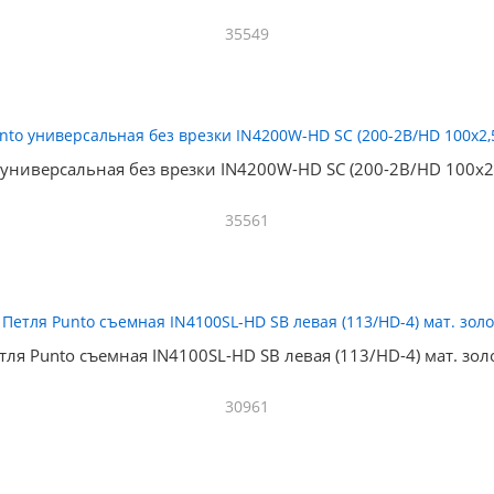
35549
 универсальная без врезки IN4200W-HD SC (200-2B/HD 100x2,
35561
тля Punto съемная IN4100SL-HD SB левая (113/HD-4) мат. зол
30961