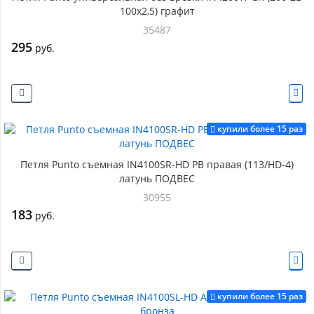
100x2,5) графит
35487
295
руб.
купили более 15 раз
Петля Punto съемная IN4100SR-HD PB правая (113/HD-4)
латунь ПОДВЕС
30955
183
руб.
купили более 15 раз