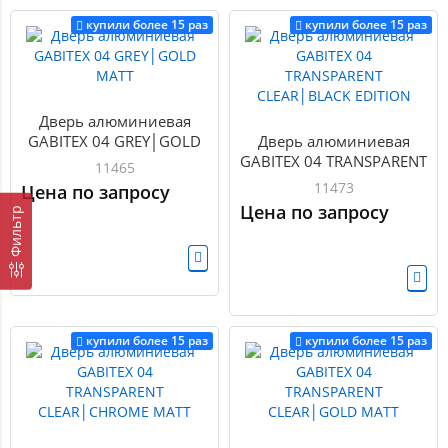
купили более 15 раз
купили более 15 раз
Дверь алюминиевая
GABITEX 04 GREY│GOLD
Дверь алюминиевая
MATT
GABITEX 04 TRANSPARENT
11465
CLEAR│BLACK EDITION
11473
Цена по запросу
Цена по запросу
Фильтр
купили более 15 раз
купили более 15 раз