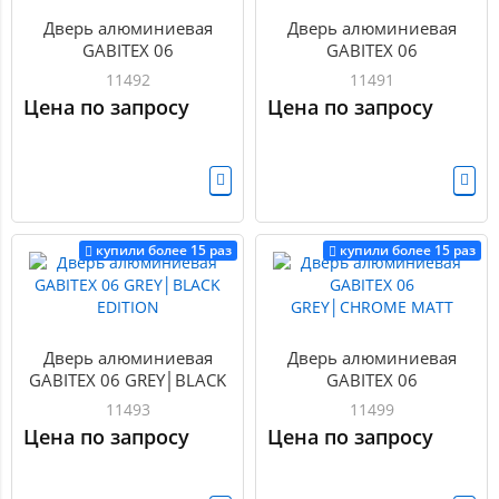
Дверь алюминиевая
Дверь алюминиевая
GABITEX 06
GABITEX 06
BRONZE│CHROME MATT
BRONZE│GOLD MATT
11492
11491
Цена по запросу
Цена по запросу
купили более 15 раз
купили более 15 раз
Дверь алюминиевая
Дверь алюминиевая
GABITEX 06 GREY│BLACK
GABITEX 06
EDITION
GREY│CHROME MATT
11493
11499
Цена по запросу
Цена по запросу