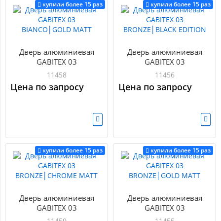
купили более 15 раз
купили более 15 раз
Дверь алюминиевая
Дверь алюминиевая
GABITEX 03
GABITEX 03
BIANCO│GOLD MATT
BRONZE│BLACK EDITION
11458
11456
Цена по запросу
Цена по запросу
купили более 15 раз
купили более 15 раз
Дверь алюминиевая
Дверь алюминиевая
GABITEX 03
GABITEX 03
BRONZE│CHROME MATT
BRONZE│GOLD MATT
11459
11455