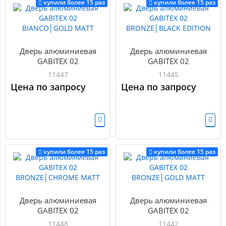
купили более 15 раз
купили более 15 раз
Дверь алюминиевая
Дверь алюминиевая
GABITEX 02
GABITEX 02
BIANCO│GOLD MATT
BRONZE│BLACK EDITION
11447
11445
Цена по запросу
Цена по запросу
купили более 15 раз
купили более 15 раз
Дверь алюминиевая
Дверь алюминиевая
GABITEX 02
GABITEX 02
BRONZE│CHROME MATT
BRONZE│GOLD MATT
11448
11442