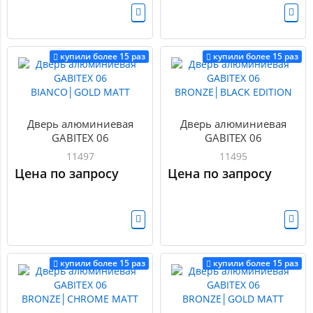
купили более 15 раз
купили более 15 раз
Дверь алюминиевая
Дверь алюминиевая
GABITEX 06
GABITEX 06
BIANCO│GOLD MATT
BRONZE│BLACK EDITION
11497
11495
Цена по запросу
Цена по запросу
купили более 15 раз
купили более 15 раз