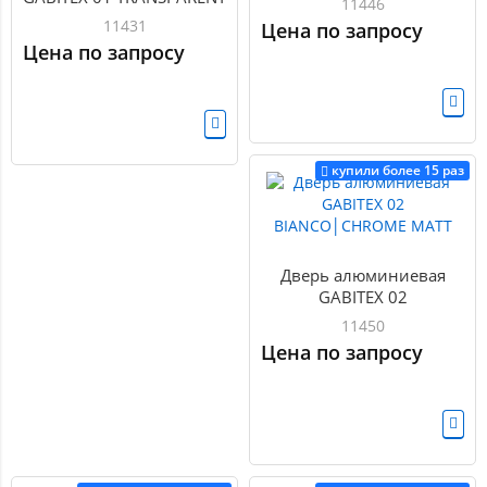
11446
CLEAR│GOLD MATT
11431
Цена по запросу
Цена по запросу
купили более 15 раз
Дверь алюминиевая
GABITEX 02
BIANCO│CHROME MATT
11450
Цена по запросу