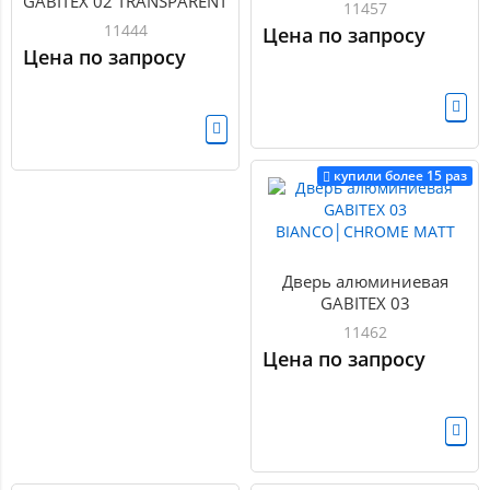
GABITEX 02 TRANSPARENT
BIANCO│BLACK EDITION
11457
CLEAR│GOLD MATT
11444
Цена по запросу
Цена по запросу
купили более 15 раз
Дверь алюминиевая
GABITEX 03
BIANCO│CHROME MATT
11462
Цена по запросу