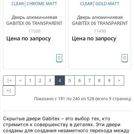
Дверь алюминиевая
Дверь алюминиевая
GABITEX 06 TRANSPARENT
GABITEX 06 TRANSPARENT
CLEAR│CHROME MATT
CLEAR│GOLD MATT
11500
11490
Цена по запросу
Цена по запросу
|<
<
1
2
3
4
5
6
7
8
9
>
>|
Показано с 181 по 240 из 528 (всего 9 страниц)
Cкрытые двери Gabitex – это выбор тех, кто 
стремится к совершенству в деталях. Эти двери 
созданы для создания незаметного перехода между 