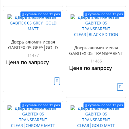
купили более 15 раз
купили более 15 раз
Дверь алюминиевая
GABITEX 05 GREY│GOLD
Дверь алюминиевая
MATT
GABITEX 05 TRANSPARENT
11477
CLEAR│BLACK EDITION
11485
Цена по запросу
Цена по запросу
купили более 15 раз
купили более 15 раз