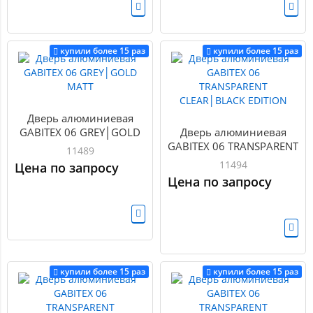
купили более 15 раз
купили более 15 раз
Дверь алюминиевая
GABITEX 06 GREY│GOLD
Дверь алюминиевая
MATT
GABITEX 06 TRANSPARENT
11489
CLEAR│BLACK EDITION
11494
Цена по запросу
Цена по запросу
купили более 15 раз
купили более 15 раз