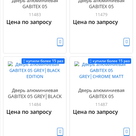
Дверь алюминиевая
Дверь алюминиевая
GABITEX 05
GABITEX 05
BRONZE│CHROME MATT
BRONZE│GOLD MATT
11483
11479
Цена по запросу
Цена по запросу
купили более 15 раз
купили более 15 раз
Дверь алюминиевая
Дверь алюминиевая
GABITEX 05 GREY│BLACK
GABITEX 05
EDITION
GREY│CHROME MATT
11484
11487
Цена по запросу
Цена по запросу