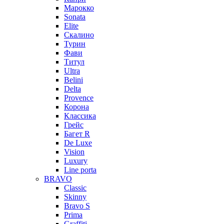
Марокко
Sonata
Elite
Скалино
Турин
Фави
Титул
Ultra
Belini
Delta
Provence
Корона
Классика
Грейс
Багет R
De Luxe
Vision
Luxury
Line porta
BRAVO
Classic
Skinny
Bravo S
Prima
Graffiti