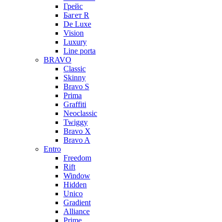
Грейс
Багет R
De Luxe
Vision
Luxury
Line porta
BRAVO
Classic
Skinny
Bravo S
Prima
Graffiti
Neoclassic
Twiggy
Bravo X
Bravo A
Entro
Freedom
Rift
Window
Hidden
Unico
Gradient
Alliance
Prime