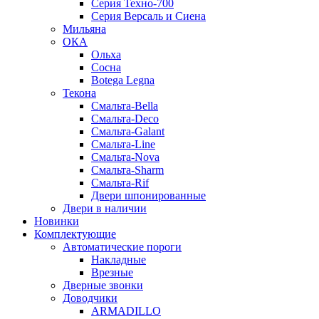
Серия Техно-700
Серия Версаль и Сиена
Мильяна
ОКА
Ольха
Сосна
Botega Legna
Текона
Смальта-Bella
Смальта-Deco
Смальта-Galant
Смальта-Line
Смальта-Nova
Смальта-Sharm
Смальта-Rif
Двери шпонированные
Двери в наличии
Новинки
Комплектующие
Автоматические пороги
Накладные
Врезные
Дверные звонки
Доводчики
ARMADILLO