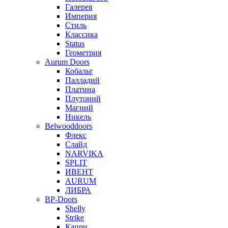
Галерея
Империя
Стиль
Классика
Status
Геометрия
Aurum Doors
Кобальт
Палладий
Платина
Плутоний
Магний
Никель
Belwooddoors
Флекс
Слайд
NARVIKA
SPLIT
ИВЕНТ
AURUM
ЛИБРА
BP-Doors
Shelly
Strike
Капри