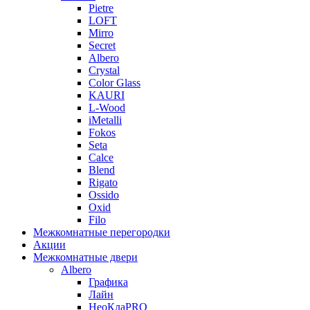
Pietre
LOFT
Mirro
Secret
Albero
Crystal
Color Glass
KAURI
L-Wood
iMetalli
Fokos
Seta
Calce
Blend
Rigato
Ossido
Oxid
Filo
Межкомнатные перегородки
Акции
Межкомнатные двери
Albero
Графика
Лайн
НеоКлаPRO