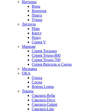
Интерна
Вена
Венеция
Прага
Турин
Легенда
Plain
Квест
Норд
Cерия V
Мариам
Серия Тоскана
Серия Техно-800
Серия Техно-700
Серия Версаль и Сиена
Мильяна
ОКА
Ольха
Сосна
Botega Legna
Текона
Смальта-Bella
Смальта-Deco
Смальта-Galant
Смальта-Line