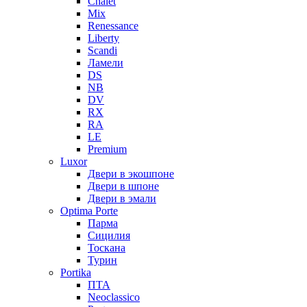
Chalet
Mix
Renessance
Liberty
Scandi
Ламели
DS
NB
DV
RX
RA
LE
Premium
Luxor
Двери в экошпоне
Двери в шпоне
Двери в эмали
Optima Porte
Парма
Сицилия
Тоскана
Турин
Portika
ПТА
Neoclassico