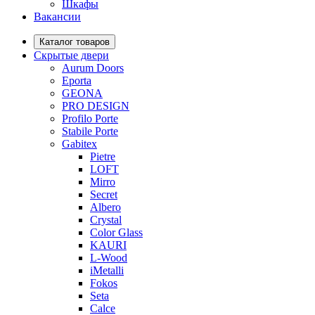
Шкафы
Вакансии
Каталог товаров
Скрытые двери
Aurum Doors
Eporta
GEONA
PRO DESIGN
Profilo Porte
Stabile Porte
Gabitex
Pietre
LOFT
Mirro
Secret
Albero
Crystal
Color Glass
KAURI
L-Wood
iMetalli
Fokos
Seta
Calce