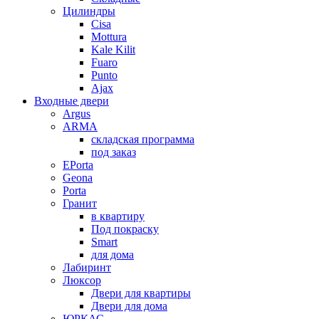
Цилиндры
Cisa
Mottura
Kale Kilit
Fuaro
Punto
Ajax
Входные двери
Argus
ARMA
складская программа
под заказ
EPorta
Geona
Porta
Гранит
в квартиру
Под покраску
Smart
для дома
Лабиринт
Люксор
Двери для квартиры
Двери для дома
ЮРКАС