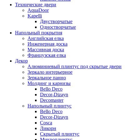
Технические двери
AquaDoor
Kapelli
Двустворчатые
Одностворчатые
Напольный покрытия
Английская елка
Инженерная доска
Массивная доска
Французская елка
Декор
Алюминиевый плинтус под скрытые двери
Зеркало интерьерное
Зеркальное панно
Молдинг и карнизы
Bello Deco
Decor-Dizayn
Decomaster
Напольный плинтус
Bello Deco
Decor-Dizayn
Cosca
Ликорн
Скрытый плинтус
Микроплинтус