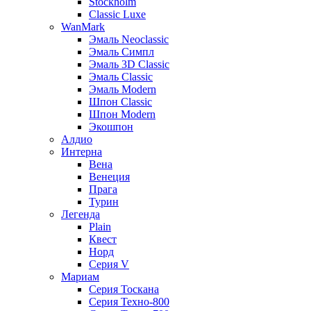
Stockholm
Classic Luxe
WanMark
Эмаль Neoclassic
Эмаль Симпл
Эмаль 3D Classic
Эмаль Classic
Эмаль Modern
Шпон Classic
Шпон Modern
Экошпон
Алдио
Интерна
Вена
Венеция
Прага
Турин
Легенда
Plain
Квест
Норд
Cерия V
Мариам
Серия Тоскана
Серия Техно-800