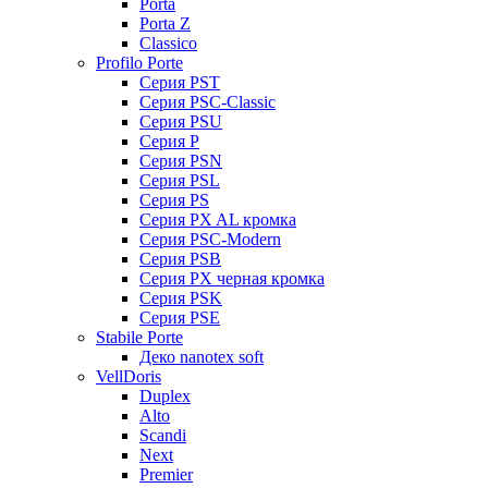
Porta
Porta Z
Classico
Profilo Porte
Серия PST
Серия PSC-Classic
Серия PSU
Серия P
Серия PSN
Серия PSL
Серия PS
Серия PX AL кромка
Серия PSC-Modern
Серия PSB
Серия PX черная кромка
Серия PSK
Серия PSE
Stabile Porte
Деко nanotex soft
VellDoris
Duplex
Alto
Scandi
Next
Premier