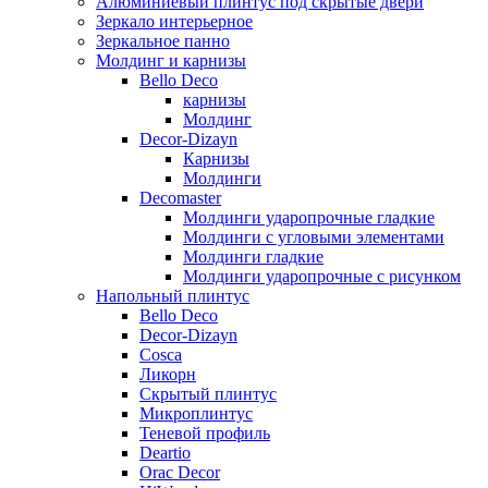
Алюминиевый плинтус под скрытые двери
Зеркало интерьерное
Зеркальное панно
Молдинг и карнизы
Bello Deco
карнизы
Молдинг
Decor-Dizayn
Карнизы
Молдинги
Decomaster
Молдинги ударопрочные гладкие
Молдинги с угловыми элементами
Молдинги гладкие
Молдинги ударопрочные c рисунком
Напольный плинтус
Bello Deco
Decor-Dizayn
Cosca
Ликорн
Скрытый плинтус
Микроплинтус
Теневой профиль
Deartio
Orac Decor