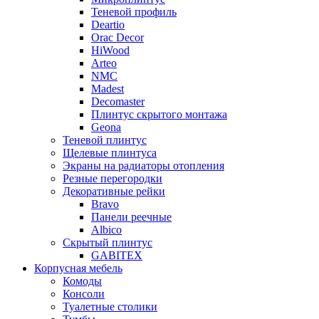
Теневой профиль
Deartio
Orac Decor
HiWood
Arteo
NMC
Madest
Decomaster
Плинтус скрытого монтажа
Geona
Теневой плинтус
Щелевые плинтуса
Экраны на радиаторы отопления
Резные перегородки
Декоративные рейки
Bravo
Панели реечные
Albico
Скрытый плинтус
GABITEX
Корпусная мебель
Комоды
Консоли
Туалетные столики