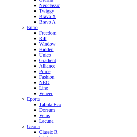
Neoclassic
Twiggy
Bravo X
Bravo A
Entro
Freedom
Rift
Window
Hidden
Unico
Gradient
Alliance
Prime
Fashion
NEO
Line
Veneer
Eporta
Tabula Eco
Dorsum
Vetus
Lacuna
Geona
Classic R