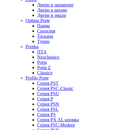
Двери в экошпоне
Двери в шпоне
Двери в эмали
Optima Porte
Парма
Сицилия
Тоскана
Турин
Portika
ПТА
Neoclassico
Porta
Porta Z
Classico
Profilo Porte
Серия PST
Серия PSC-Classic
Серия PSU
Серия P
Серия PSN
Серия PSL
Серия PS
Серия PX AL кромка
Серия PSC-Modern