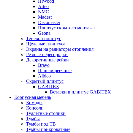
HiWood
Arteo
NMC
Madest
Decomaster
Плинтус скрытого монтажа
Geona
Теневой плинтус
Щелевые плинтуса
Экраны на радиаторы отопления
Резные перегородки
Декоративные рейки
Bravo
Панели реечные
Albico
Скрытый плинтус
GABITEX
Вставки в плинтус GABITEX
Корпусная мебель
Комоды
Консоли
Туалетные столики
Тумбы
Тумбы под ТВ
Тумбы прикроватные