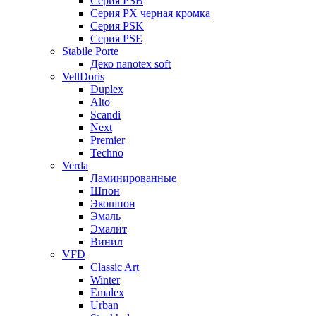
Серия PSB
Серия PX черная кромка
Серия PSK
Серия PSE
Stabile Porte
Деко nanotex soft
VellDoris
Duplex
Alto
Scandi
Next
Premier
Techno
Verda
Ламинированные
Шпон
Экошпон
Эмаль
Эмалит
Винил
VFD
Classic Art
Winter
Emalex
Urban