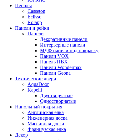
Пеналы
Casseton
Eclisse
Rolapp
Панели и рейки
Панели
Декоративные панели
Интерьерные панели
МДФ панели под покраску
Панели VOX
Панель ПВХ
Панели Wondermax
Панели Geona
Технические двери
AquaDoor
Kapelli
Двустворчатые
Одностворчатые
Напольный покрытия
Английская елка
Инженерная доска
Массивная доска
Французская елка
Декор