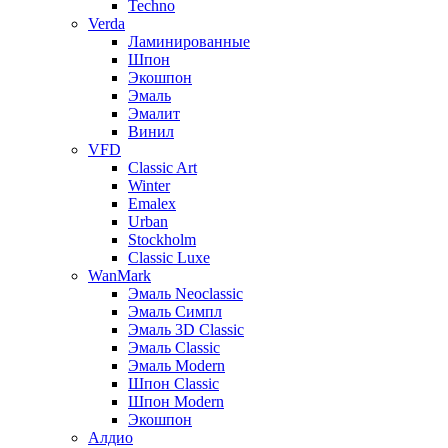
Techno
Verda
Ламинированные
Шпон
Экошпон
Эмаль
Эмалит
Винил
VFD
Classic Art
Winter
Emalex
Urban
Stockholm
Classic Luxe
WanMark
Эмаль Neoclassic
Эмаль Симпл
Эмаль 3D Classic
Эмаль Classic
Эмаль Modern
Шпон Classic
Шпон Modern
Экошпон
Алдио