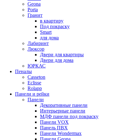
Geona
Porta
Гранит
в квартиру
Под покраску
Smart
для дома
Лабиринт
Люксор
Двери для квартиры
Двери для дома
ЮРКАС
Пеналы
Casseton
Eclisse
Rolapp
Панели и рейки
Панели
Декоративные панели
Интерьерные панели
МДФ панели под покраску
Панели VOX
Панель ПВХ
Панели Wondermax
Панели Geona