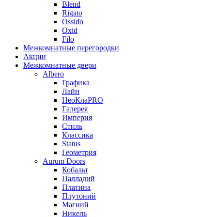
Blend
Rigato
Ossido
Oxid
Filo
Межкомнатные перегородки
Акции
Межкомнатные двери
Albero
Графика
Лайн
НеоКлаPRO
Галерея
Империя
Стиль
Классика
Status
Геометрия
Aurum Doors
Кобальт
Палладий
Платина
Плутоний
Магний
Никель