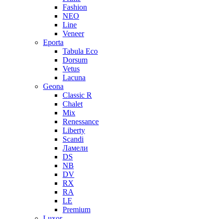
Fashion
NEO
Line
Veneer
Eporta
Tabula Eco
Dorsum
Vetus
Lacuna
Geona
Classic R
Chalet
Mix
Renessance
Liberty
Scandi
Ламели
DS
NB
DV
RX
RA
LE
Premium
Luxor