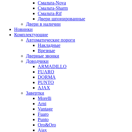
Смальта-Nova
Смальта-Sharm
Смальта-Rif
Двери шпонированные
Двери в наличии
Новинки
Комплектующие
Автоматические пороги
Накладные
Врезные
Дверные звонки
Доводчики
ARMADILLO
FUARO
DORMA
PUNTO
AJAX
Завертки
Morelli
Arni
Vantage
Fuaro
Punto
Oro&Oro
Ajax