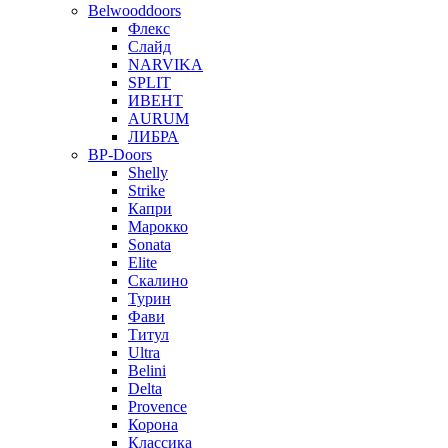
Belwooddoors
Флекс
Слайд
NARVIKA
SPLIT
ИВЕНТ
AURUM
ЛИБРА
BP-Doors
Shelly
Strike
Капри
Марокко
Sonata
Elite
Скалино
Турин
Фави
Титул
Ultra
Belini
Delta
Provence
Корона
Классика