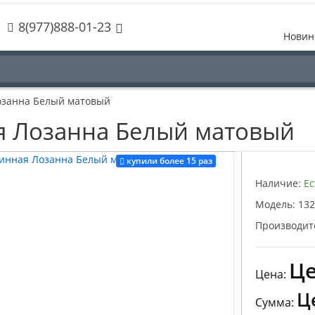
8(977)888-01-23
Новин
озанна Белый матовый
я Лозанна Белый матовый
купили более 15 раз
Наличие:
Ес
Модель:
132
Производит
Це
Цена:
Ц
Сумма: