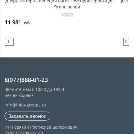
Дверь Интерна Венеция Багет 1 без фрезеровки ДО 1 цвет
Ясень авори
10682
11 981
руб.
8(977)888-01-23
Звоните нам с 10:00 до 19:00
Без выходных
info@inita-groups.ru
Заказать звонок
ИП Ревякин Ростислав Валериевич
ИНН 772704902651