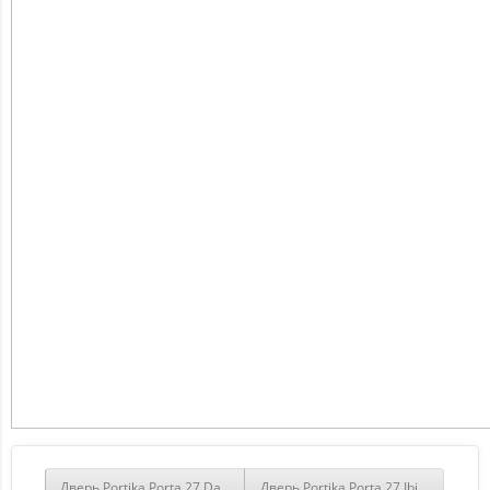
Дверь Portika Porta 27 Dacota Wood
Дверь Portika Porta 27 Ibis Wood