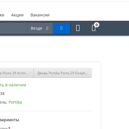
ки
Акции
Вакансии
0
Везде
a Porta 29 Arctic Wood
Дверь Portika Porta 29 Graphite Wood
ть в наличии
38
ель:
Portika
варианты
отна