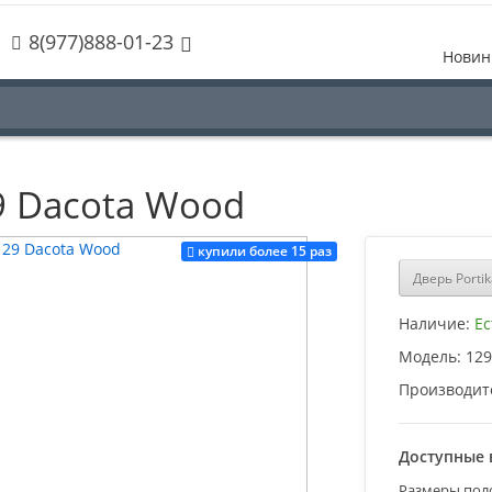
8(977)888-01-23
Новин
29 Dacota Wood
купили более 15 раз
Дверь Portik
Наличие:
Ес
Модель:
129
Производит
Доступные 
Размеры пол