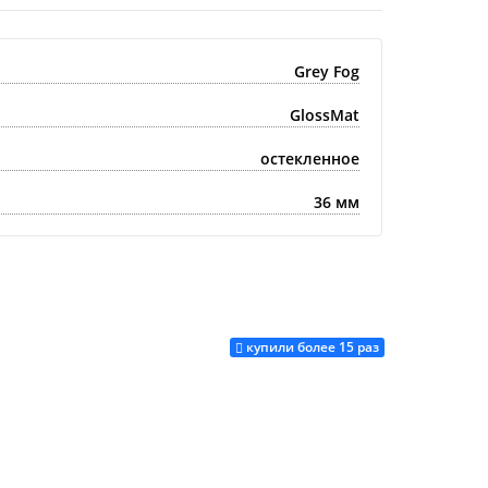
Grey Fog
GlossMat
остекленное
36 мм
купили более 15 раз