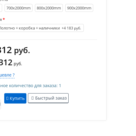
m
700х2000mm
800х2000mm
900х2000mm
я
Полотно + коробка + наличники
+4 183 руб.
312
руб.
 312
руб.
евле ?
е количество для заказа: 1
Быстрый заказ
Купить