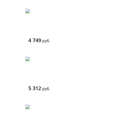
4 749
руб.
5 312
руб.