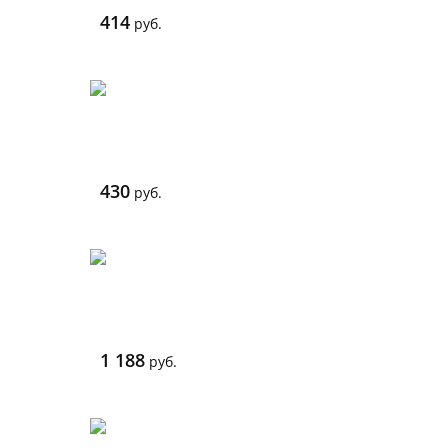
414
руб.
430
руб.
1 188
руб.