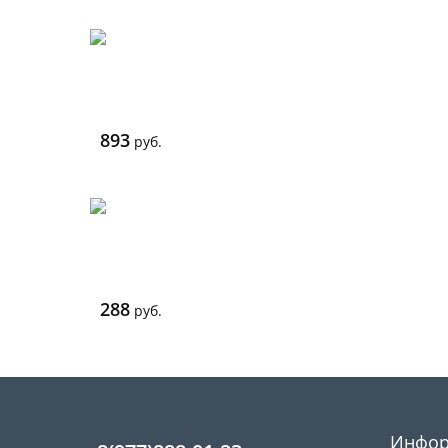
893
руб.
288
руб.
Инфор