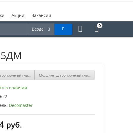
ки
Акции
Вакансии
0
Везде
65ДМ
аропрочный гладкий Decomaster A031
Молдинг ударопрочный гладкий Decomaster D1157
ть в наличии
622
ель:
Decomaster
4
руб.