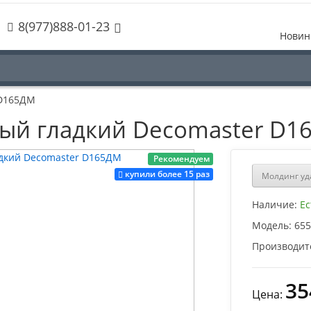
8(977)888-01-23
Новин
 D165ДМ
ый гладкий Decomaster D1
Рекомендуем
купили более 15 раз
Молдинг уд
Наличие:
Ес
Модель:
655
Производит
35
Цена: