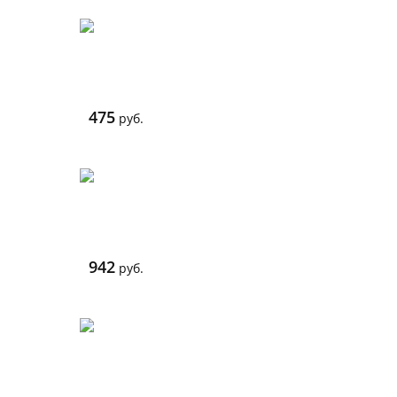
475
руб.
942
руб.