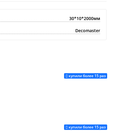
30*10*2000мм
Decomaster
купили более 15 раз
купили более 15 раз
Купить