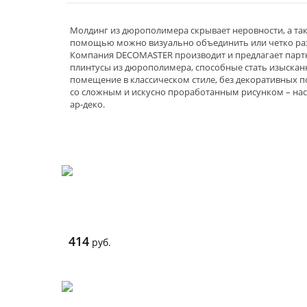
Молдинг из дюрополимера скрывает неровности, а так
помощью можно визуально объединить или четко разъ
Компания DECOMASTER производит и предлагает пар
плинтусы из дюрополимера, способные стать изыска
помещение в классическом стиле, без декоративных п
со сложным и искусно проработанным рисунком – нас
ар-деко.
414
руб.