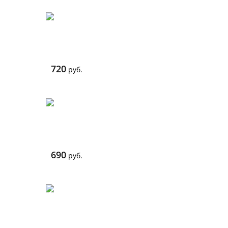
720
руб.
690
руб.