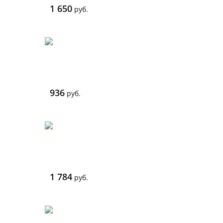
1 650
руб.
936
руб.
1 784
руб.