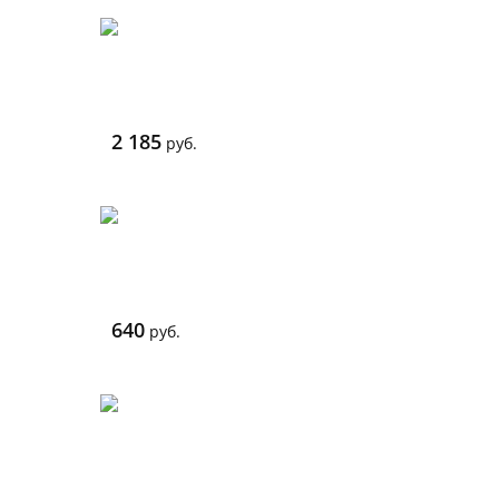
2 185
руб.
640
руб.