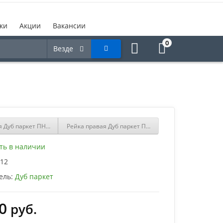
ки
Акции
Вакансии
0
Везде
я Дуб паркет ПНл-43 12х29 Флагшток
Рейка правая Дуб паркет ПНп-40 16х26 Артисан
ть в наличии
12
ель:
Дуб паркет
0
руб.