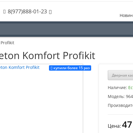
8(977)888-01-23
Новин
rofikit
ton Komfort Profikit
купили более 15 раз
Дверная ка
Наличие:
Ес
Модель:
964
Производит
47
Цена: