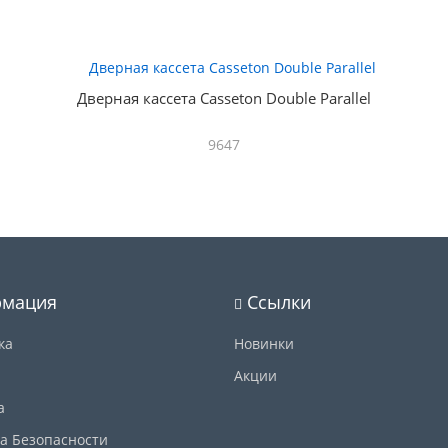
Дверная кассета Casseton Double Parallel
9647
мация
Ссылки
ка
Новинки
Акции
а
а Безопасности