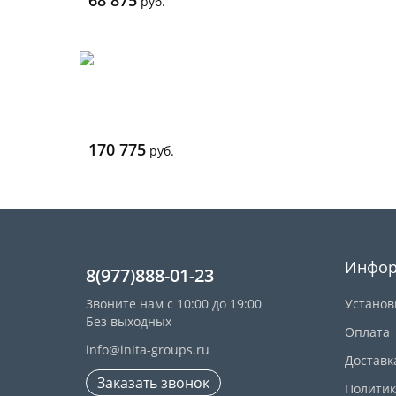
68 875
руб.
170 775
руб.
Инфор
8(977)888-01-23
Звоните нам с 10:00 до 19:00
Установ
Без выходных
Оплата
info@inita-groups.ru
Доставк
Заказать звонок
Политик