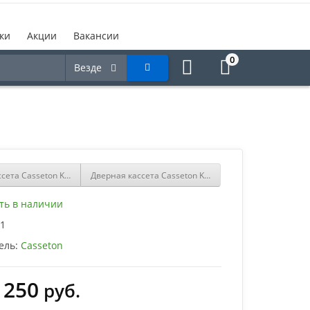
ки
Акции
Вакансии
0
Везде
ссета Casseton Komfort Norma
Дверная кассета Casseton Komfort Profikit
ть в наличии
1
ель:
Casseton
 250
руб.