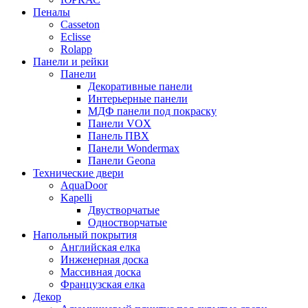
Пеналы
Casseton
Eclisse
Rolapp
Панели и рейки
Панели
Декоративные панели
Интерьерные панели
МДФ панели под покраску
Панели VOX
Панель ПВХ
Панели Wondermax
Панели Geona
Технические двери
AquaDoor
Kapelli
Двустворчатые
Одностворчатые
Напольный покрытия
Английская елка
Инженерная доска
Массивная доска
Французская елка
Декор