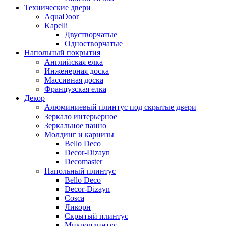
Технические двери
AquaDoor
Kapelli
Двустворчатые
Одностворчатые
Напольный покрытия
Английская елка
Инженерная доска
Массивная доска
Французская елка
Декор
Алюминиевый плинтус под скрытые двери
Зеркало интерьерное
Зеркальное панно
Молдинг и карнизы
Bello Deco
Decor-Dizayn
Decomaster
Напольный плинтус
Bello Deco
Decor-Dizayn
Cosca
Ликорн
Скрытый плинтус
Микроплинтус