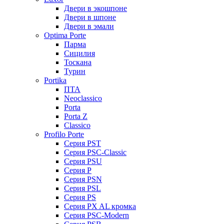
Двери в экошпоне
Двери в шпоне
Двери в эмали
Optima Porte
Парма
Сицилия
Тоскана
Турин
Portika
ПТА
Neoclassico
Porta
Porta Z
Classico
Profilo Porte
Серия PST
Серия PSC-Classic
Серия PSU
Серия P
Серия PSN
Серия PSL
Серия PS
Серия PX AL кромка
Серия PSC-Modern