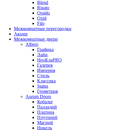
Blend
Rigato
Ossido
Oxid
Filo
Межкомнатные перегородки
Акции
Межкомнатные двери
Albero
Графика
Лайн
НеоКлаPRO
Галерея
Империя
Стиль
Классика
Status
Геометрия
Aurum Doors
Кобальт
Палладий
Платина
Плутоний
Магний
Никель