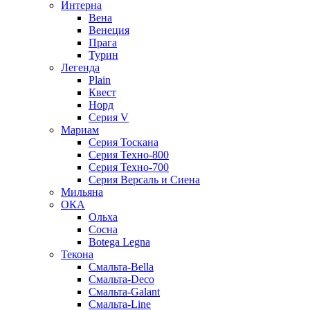
Интерна
Вена
Венеция
Прага
Турин
Легенда
Plain
Квест
Норд
Cерия V
Мариам
Серия Тоскана
Серия Техно-800
Серия Техно-700
Серия Версаль и Сиена
Мильяна
ОКА
Ольха
Сосна
Botega Legna
Текона
Смальта-Bella
Смальта-Deco
Смальта-Galant
Смальта-Line