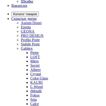
Шкафы
Вакансии
Каталог товаров
Скрытые двери
Aurum Doors
Eporta
GEONA
PRO DESIGN
Profilo Porte
Stabile Porte
Gabitex
Pietre
LOFT
Mirro
Secret
Albero
Crystal
Color Glass
KAURI
L-Wood
iMetalli
Fokos
Seta
Calce