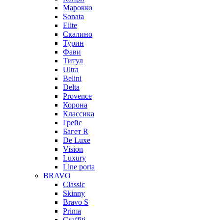
Марокко
Sonata
Elite
Скалино
Турин
Фави
Титул
Ultra
Belini
Delta
Provence
Корона
Классика
Грейс
Багет R
De Luxe
Vision
Luxury
Line porta
BRAVO
Classic
Skinny
Bravo S
Prima
Graffiti