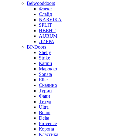
Belwooddoors
Флекс
Слайд
NARVIKA
SPLIT
ИВЕНТ
AURUM
ЛИБРА
BP-Doors
Shelly
Strike
Капри
Марокко
Sonata
Elite
Скалино
Турин
Фави
Титул
Ultra
Belini
Delta
Provence
Корона
Классика