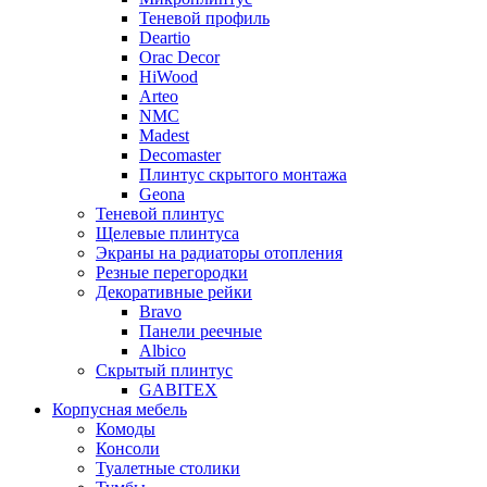
Теневой профиль
Deartio
Orac Decor
HiWood
Arteo
NMC
Madest
Decomaster
Плинтус скрытого монтажа
Geona
Теневой плинтус
Щелевые плинтуса
Экраны на радиаторы отопления
Резные перегородки
Декоративные рейки
Bravo
Панели реечные
Albico
Скрытый плинтус
GABITEX
Корпусная мебель
Комоды
Консоли
Туалетные столики