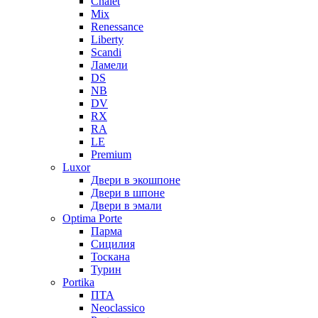
Chalet
Mix
Renessance
Liberty
Scandi
Ламели
DS
NB
DV
RX
RA
LE
Premium
Luxor
Двери в экошпоне
Двери в шпоне
Двери в эмали
Optima Porte
Парма
Сицилия
Тоскана
Турин
Portika
ПТА
Neoclassico