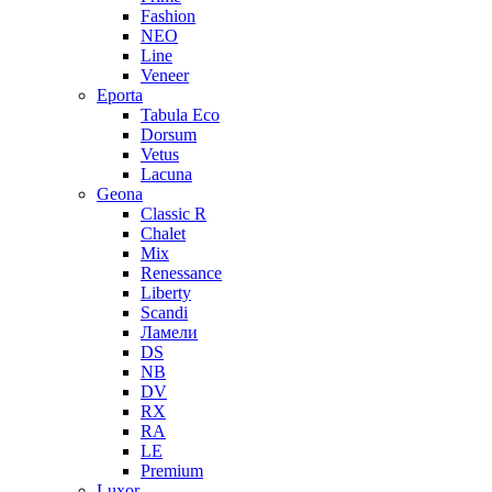
Fashion
NEO
Line
Veneer
Eporta
Tabula Eco
Dorsum
Vetus
Lacuna
Geona
Classic R
Chalet
Mix
Renessance
Liberty
Scandi
Ламели
DS
NB
DV
RX
RA
LE
Premium
Luxor