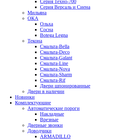
Серия Техно-700
Серия Версаль и Сиена
Мильяна
ОКА
Ольха
Сосна
Botega Legna
Текона
Смальта-Bella
Смальта-Deco
Смальта-Galant
Смальта-Line
Смальта-Nova
Смальта-Sharm
Смальта-Rif
Двери шпонированные
Двери в наличии
Новинки
Комплектующие
Автоматические пороги
Накладные
Врезные
Дверные звонки
Доводчики
ARMADILLO