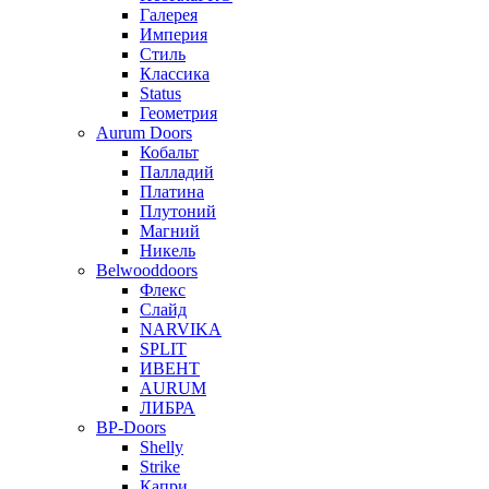
Галерея
Империя
Стиль
Классика
Status
Геометрия
Aurum Doors
Кобальт
Палладий
Платина
Плутоний
Магний
Никель
Belwooddoors
Флекс
Слайд
NARVIKA
SPLIT
ИВЕНТ
AURUM
ЛИБРА
BP-Doors
Shelly
Strike
Капри