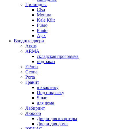
Цилиндры
Cisa
Mottura
Kale Kilit
Fuaro
Punto
Ajax
Входные двери
Argus
ARMA
складская программа
под заказ
EPorta
Geona
Porta
Гранит
в квартиру
Под покраску
Smart
для дома
Лабиринт
Люксор
Двери для квартиры
Двери для дома
ЮРКАС