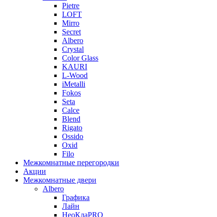
Pietre
LOFT
Mirro
Secret
Albero
Crystal
Color Glass
KAURI
L-Wood
iMetalli
Fokos
Seta
Calce
Blend
Rigato
Ossido
Oxid
Filo
Межкомнатные перегородки
Акции
Межкомнатные двери
Albero
Графика
Лайн
НеоКлаPRO