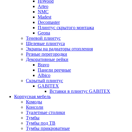
HiWood
Arteo
NMC
Madest
Decomaster
Плинтус скрытого монтажа
Geona
Теневой плинтус
Щелевые плинтуса
Экраны на радиаторы отопления
Резные перегородки
Декоративные рейки
Bravo
Панели реечные
Albico
Скрытый плинтус
GABITEX
Вставки в плинтус GABITEX
Корпусная мебель
Комоды
Консоли
Туалетные столики
Тумбы
Тумбы под ТВ
Тумбы прикроватные