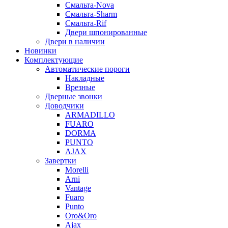
Смальта-Nova
Смальта-Sharm
Смальта-Rif
Двери шпонированные
Двери в наличии
Новинки
Комплектующие
Автоматические пороги
Накладные
Врезные
Дверные звонки
Доводчики
ARMADILLO
FUARO
DORMA
PUNTO
AJAX
Завертки
Morelli
Arni
Vantage
Fuaro
Punto
Oro&Oro
Ajax