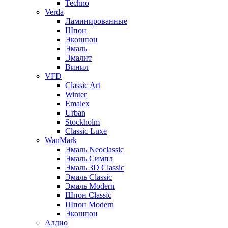
Techno
Verda
Ламинированные
Шпон
Экошпон
Эмаль
Эмалит
Винил
VFD
Classic Art
Winter
Emalex
Urban
Stockholm
Classic Luxe
WanMark
Эмаль Neoclassic
Эмаль Симпл
Эмаль 3D Classic
Эмаль Classic
Эмаль Modern
Шпон Classic
Шпон Modern
Экошпон
Алдио