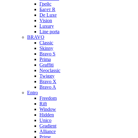
Грейс
Багет R
De Luxe
Vision
Luxury
Line porta
BRAVO
Classic
Skinny
Bravo S
Prima
Graffiti
Neoclassic
Twiggy
Bravo X
Bravo A
Entro
Freedom
Rift
Window
Hidden
Unico
Gradient
Alliance
Prime