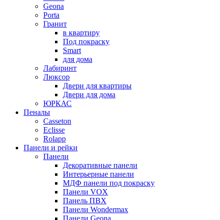
Geona
Porta
Гранит
в квартиру
Под покраску
Smart
для дома
Лабиринт
Люксор
Двери для квартиры
Двери для дома
ЮРКАС
Пеналы
Casseton
Eclisse
Rolapp
Панели и рейки
Панели
Декоративные панели
Интерьерные панели
МДФ панели под покраску
Панели VOX
Панель ПВХ
Панели Wondermax
Панели Geona