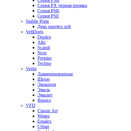
Серия PSB
Серия PX черная кромка
Серия PSK
Серия PSE
Stabile Porte
Деко nanotex soft
VellDoris
Duplex
Alto
Scandi
Next
Premier
Techno
Verda
Ламинированные
Шпон
Экошпон
Эмаль
Эмалит
Винил
VFD
Classic Art
Winter
Emalex
Urban