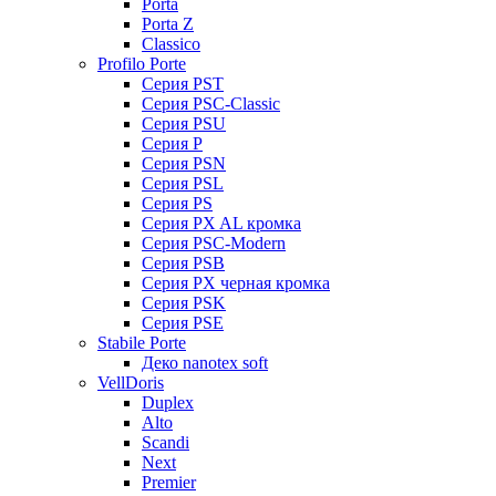
Porta
Porta Z
Classico
Profilo Porte
Серия PST
Серия PSC-Classic
Серия PSU
Серия P
Серия PSN
Серия PSL
Серия PS
Серия PX AL кромка
Серия PSC-Modern
Серия PSB
Серия PX черная кромка
Серия PSK
Серия PSE
Stabile Porte
Деко nanotex soft
VellDoris
Duplex
Alto
Scandi
Next
Premier