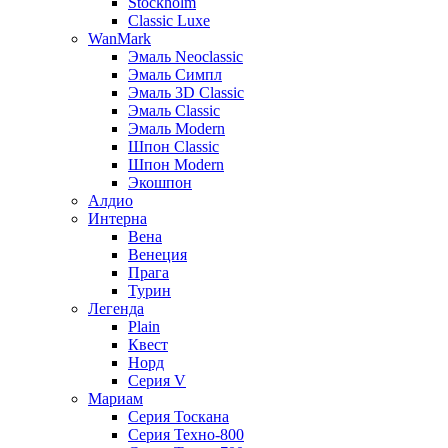
Stockholm
Classic Luxe
WanMark
Эмаль Neoclassic
Эмаль Симпл
Эмаль 3D Classic
Эмаль Classic
Эмаль Modern
Шпон Classic
Шпон Modern
Экошпон
Алдио
Интерна
Вена
Венеция
Прага
Турин
Легенда
Plain
Квест
Норд
Cерия V
Мариам
Серия Тоскана
Серия Техно-800