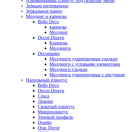
Алюминиевый плинтус под скрытые двери
Зеркало интерьерное
Зеркальное панно
Молдинг и карнизы
Bello Deco
карнизы
Молдинг
Decor-Dizayn
Карнизы
Молдинги
Decomaster
Молдинги ударопрочные гладкие
Молдинги с угловыми элементами
Молдинги гладкие
Молдинги ударопрочные c рисунком
Напольный плинтус
Bello Deco
Decor-Dizayn
Cosca
Ликорн
Скрытый плинтус
Микроплинтус
Теневой профиль
Deartio
Orac Decor