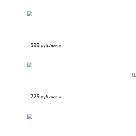
599
руб.
/пог. м
Щ
725
руб.
/пог. м