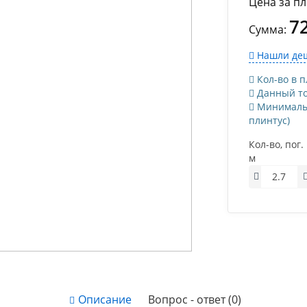
Цена за пл
7
Сумма:
Нашли деш
Кол-во в пл
Данный тов
Минимально
плинтус)
Кол-во, пог.
м
Описание
Вопрос - ответ (0)