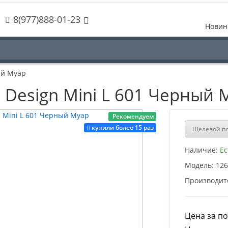
8(977)888-01-23
Новин
ый Муар
 Design Mini L 601 Черный 
Рекомендуем
купили более 15 раз
Щелевой пл
Наличие:
Ес
Модель:
126
Производит
Цена за пог