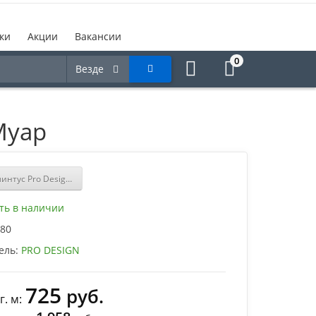
ки
Акции
Вакансии
0
Везде
Муар
интус Pro Design Mini L 601 Анодированный золото
ть в наличии
80
ель:
PRO DESIGN
725
руб.
. м: