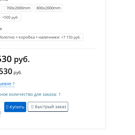
m
700х2000mm
800х2000mm
m
+500 руб.
я
Полотно + коробка + наличники
+7 150 руб.
530
руб.
 530
руб.
евле ?
е количество для заказа: 1
Быстрый заказ
Купить