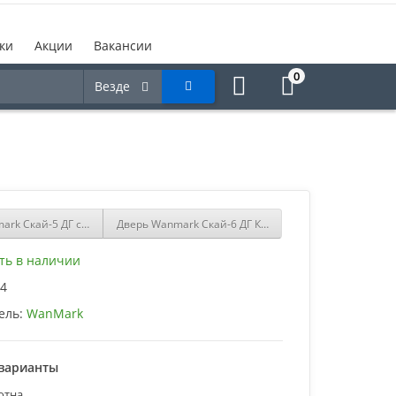
ки
Акции
Вакансии
0
Везде
ark Скай-5 ДГ синяя эмаль
Дверь Wanmark Скай-6 ДГ Красный
ть в наличии
4
ель:
WanMark
варианты
отна