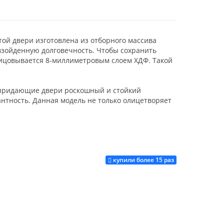
ой двери изготовлена из отборного массива
взойденную долговечность. Чтобы сохранить
лицовывается 8-миллиметровым слоем ХДФ. Такой
 придающие двери роскошный и стойкий
нтность. Данная модель не только олицетворяет
купили более 15 раз