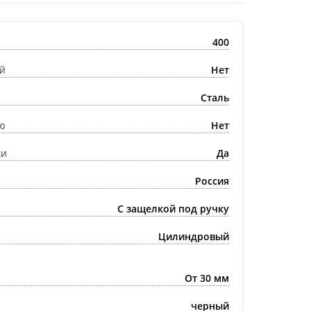
400
й
Нет
Сталь
ю
Нет
ки
Да
Россия
С защелкой под ручку
Цилиндровый
От 30 мм
черный