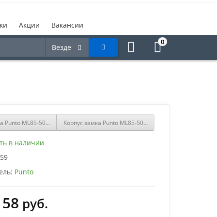
ки
Акции
Вакансии
0
Везде
а Punto ML85-50 CP (хром)
Корпус замка Punto ML85-50 WH (белый)
ть в наличии
59
ель:
Punto
158
руб.