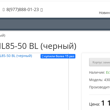
8(977)888-01-23
Новин
ый)
L85-50 BL (черный)
купили более 15 раз
Корпус замк
Наличие:
Ес
Модель:
430
Производит
1 
Цена: