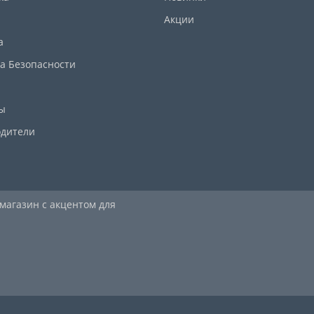
Акции
а
а Безопасности
ы
дители
 магазин с акцентом для