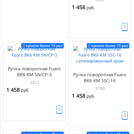
1 458
руб.
купили более 15 раз
купили более 15 раз
Ручка поворотная Fuaro
BK6 KM SN/CP-3
Ручка поворотная Fuaro
BK6 KM SSC-16
3412
сатинированный хром
3180
1 458
руб.
1 458
руб.