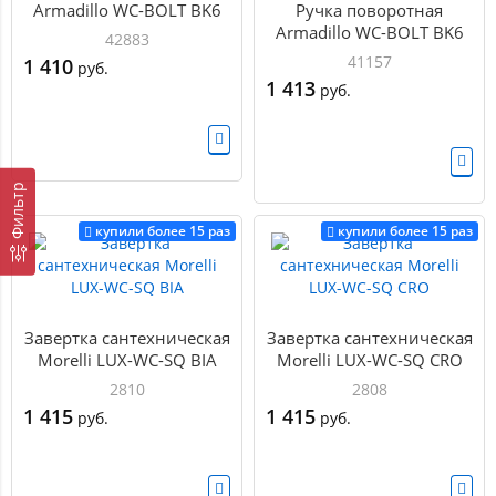
Armadillo WC-BOLT BK6
Ручка поворотная
USS WH-19 Белый
Armadillo WC-BOLT BK6
42883
UCS MWSC-33
41157
1 410
руб.
Итальянский тисненый
1 413
руб.
Фильтр
купили более 15 раз
купили более 15 раз
Завертка сантехническая
Завертка сантехническая
Morelli LUX-WC-SQ BIA
Morelli LUX-WC-SQ CRO
2810
2808
1 415
1 415
руб.
руб.