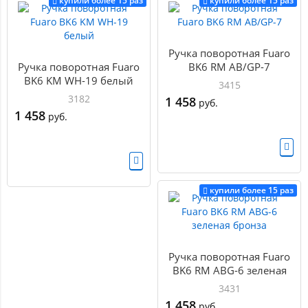
купили более 15 раз
купили более 15 раз
Ручка поворотная Fuaro
Ручка поворотная Fuaro
BK6 RM AB/GP-7
BK6 KM WH-19 белый
3415
3182
1 458
руб.
1 458
руб.
купили более 15 раз
Ручка поворотная Fuaro
BK6 RM ABG-6 зеленая
бронза
3431
1 458
руб.