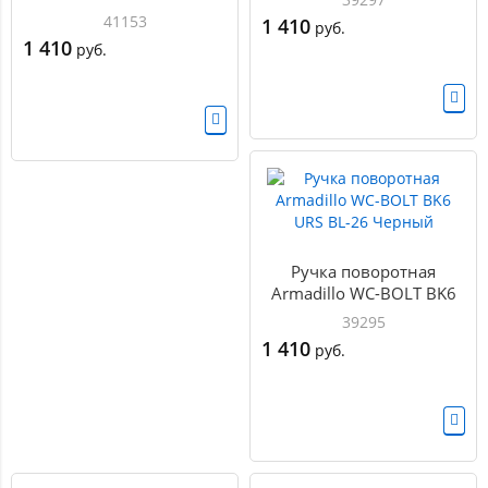
UCS BPVD-77 Вороненый
41153
1 410
руб.
никель
1 410
руб.
Ручка поворотная
Armadillo WC-BOLT BK6
URS BL-26 Черный
39295
1 410
руб.