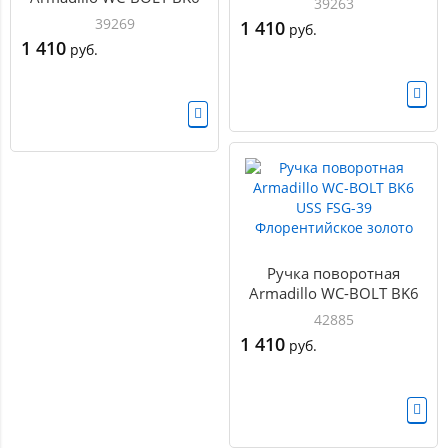
39263
USS BPVD-77 Вороненый
39269
1 410
руб.
никель
1 410
руб.
Ручка поворотная
Armadillo WC-BOLT BK6
USS FSG-39
42885
Флорентийское золото
1 410
руб.