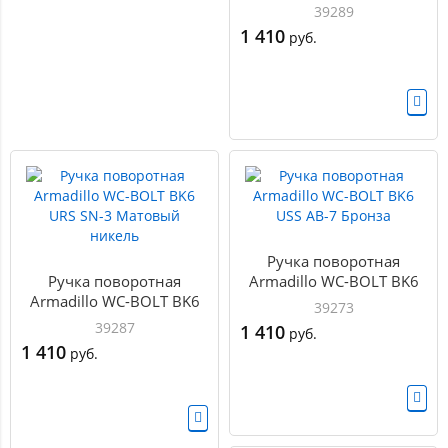
URS MWSC-33
39289
Итальянский тисненый
1 410
руб.
Ручка поворотная
Ручка поворотная
Armadillo WC-BOLT BK6
Armadillo WC-BOLT BK6
USS AB-7 Бронза
39273
URS SN-3 Матовый
39287
1 410
руб.
никель
1 410
руб.