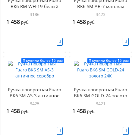
Ручка поворотная Fuaro
Ручка поворотная Fuaro
BK6 RM WH-19 белый
BK6 SM AB-7 матовая
бронза
3186
3423
1 458
1 458
руб.
руб.
купили более 15 раз
купили более 15 раз
Ручка поворотная Fuaro
Ручка поворотная Fuaro
BK6 SM AS-3 античное
BK6 SM GOLD-24 золото
серебро
24К
3425
3421
1 458
1 458
руб.
руб.