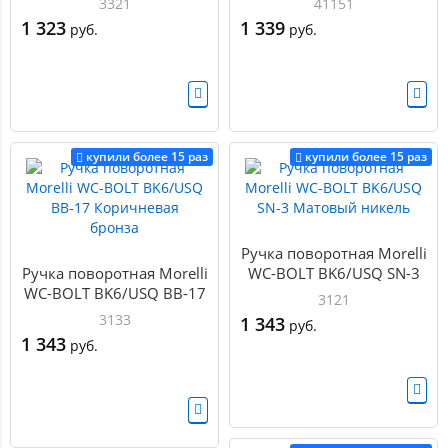
3321
41151
1 323
1 339
руб.
руб.
купили более 15 раз
купили более 15 раз
Ручка поворотная Morelli
Ручка поворотная Morelli
WC-BOLT BK6/USQ SN-3
WC-BOLT BK6/USQ BB-17
Матовый никель
3121
Коричневая бронза
3133
1 343
руб.
1 343
руб.