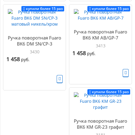
купили более 15 раз
купили более 15 раз
Ручка поворотная Fuaro
Ручка поворотная Fuaro
BK6 KM AB/GP-7
BK6 DM SN/CP-3
3413
матовый никель/хром
3430
1 458
руб.
1 458
руб.
купили более 15 раз
Ручка поворотная Fuaro
BK6 KM GR-23 графит
3181