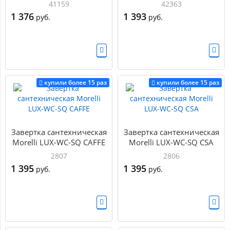
UCS SN-3 Матовый
BK6/SQ-21MWSC-33
41159
42363
никель
Итальянский тисненый
1 376
1 393
руб.
руб.
купили более 15 раз
купили более 15 раз
Завертка сантехническая
Завертка сантехническая
Morelli LUX-WC-SQ CAFFE
Morelli LUX-WC-SQ CSA
2807
2806
1 395
1 395
руб.
руб.