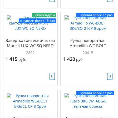
Рекомендуем
купили более 15 раз
купили более 15 раз
Завертка сантехническая
Ручка поворотная
Morelli LUX-WC-SQ NERO
Armadillo WC-BOLT
BK6/SQ-21CP-8 хром
2809
20415
1 415
1 420
руб.
руб.
купили более 15 раз