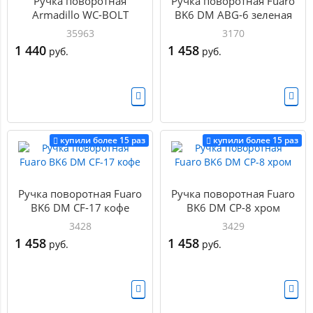
Ручка поворотная
Ручка поворотная Fuaro
Armadillo WC-BOLT
BK6 DM ABG-6 зеленая
BK6/CL-CP-8 Хром
бронза
35963
3170
1 440
1 458
руб.
руб.
купили более 15 раз
купили более 15 раз
Ручка поворотная Fuaro
Ручка поворотная Fuaro
BK6 DM CF-17 кофе
BK6 DM CP-8 хром
3428
3429
1 458
1 458
руб.
руб.