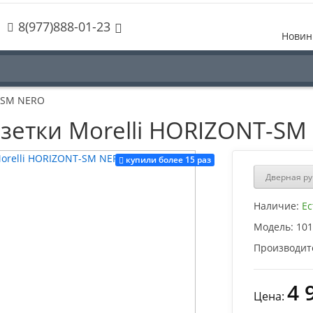
8(977)888-01-23
Новин
T-SM NERO
озетки Morelli HORIZONT-S
купили более 15 раз
Дверная ру
Наличие:
Ес
Модель:
101
Производит
4 
Цена: