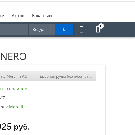
ки
Акции
Вакансии
0
Везде
M NERO
чка Morelli BRIDGE R6 OTL
Дверная ручка без розетки Morelli HORIZONT-SM BIA
ть в наличии
47
ель:
Morelli
925
руб.