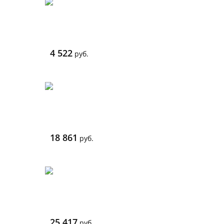
4 522
руб.
18 861
руб.
25 417
руб.