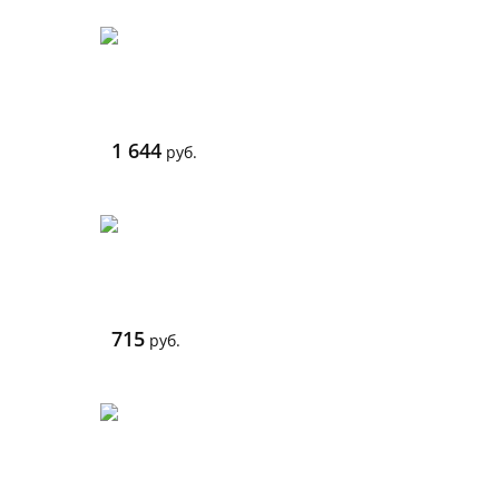
1 644
руб.
715
руб.