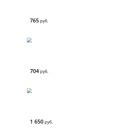
765
руб.
704
руб.
1 650
руб.