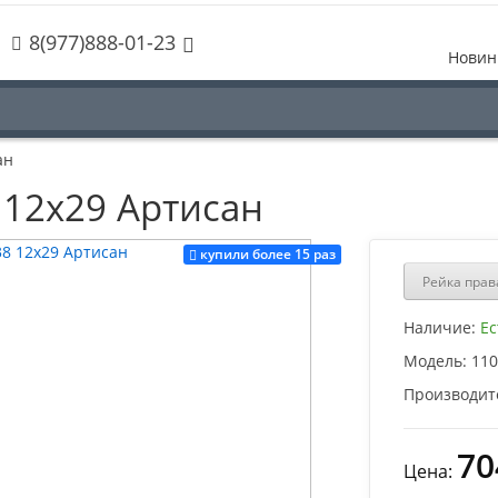
8(977)888-01-23
Новин
ан
 12х29 Артисан
купили более 15 раз
Рейка прав
Наличие:
Ес
Модель:
110
Производит
70
Цена: