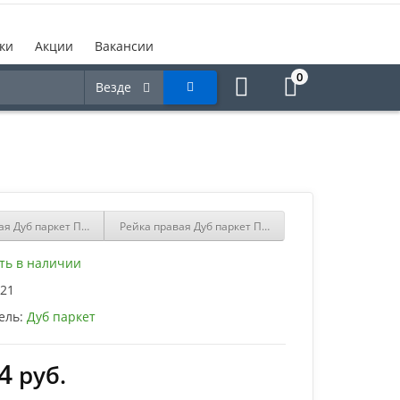
ки
Акции
Вакансии
0
Везде
ая Дуб паркет ПНп-38 12х29 Альпийский
Рейка правая Дуб паркет ПНп-38 12х29 Графит
ть в наличии
21
ель:
Дуб паркет
4
руб.