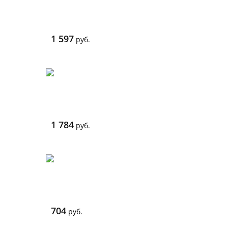
1 597
руб.
1 784
руб.
704
руб.