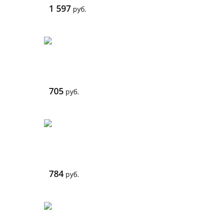
1 597
руб.
705
руб.
784
руб.