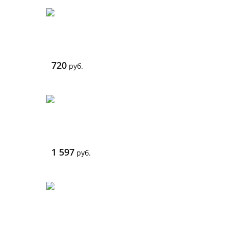
720
руб.
1 597
руб.