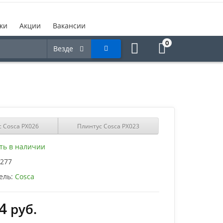
ки
Акции
Вакансии
0
Везде
 Cosca PX026
Плинтус Cosca PX023
ть в наличии
277
ель:
Cosca
4
руб.