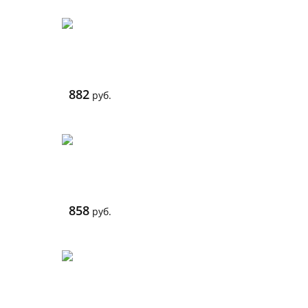
882
руб.
858
руб.