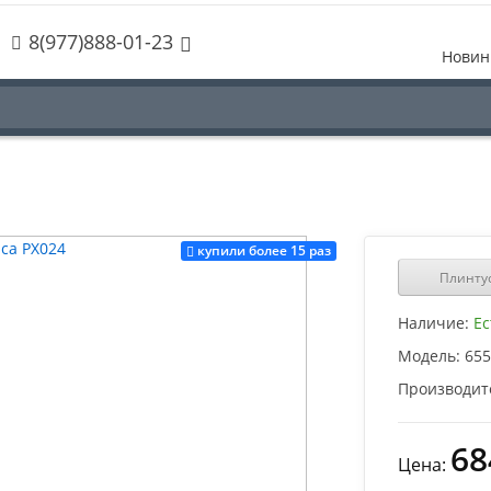
8(977)888-01-23
Новин
купили более 15 раз
Плинтус
Наличие:
Ес
Модель:
655
Производит
68
Цена: