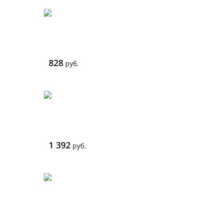
828
руб.
1 392
руб.