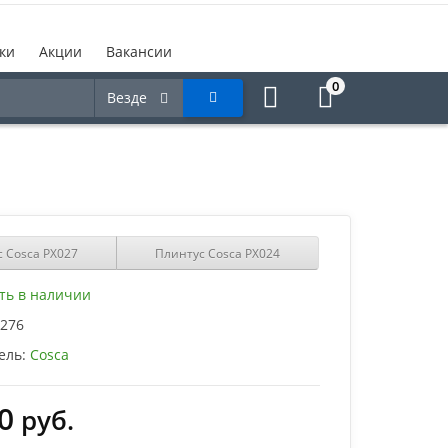
ки
Акции
Вакансии
0
Везде
 Cosca PX027
Плинтус Cosca PX024
ть в наличии
276
ель:
Cosca
0
руб.