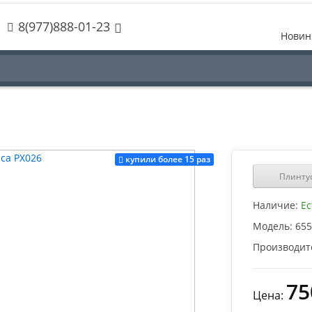
8(977)888-01-23
Новин
купили более 15 раз
Плинтус
Наличие:
Ес
Модель:
655
Производит
75
Цена: