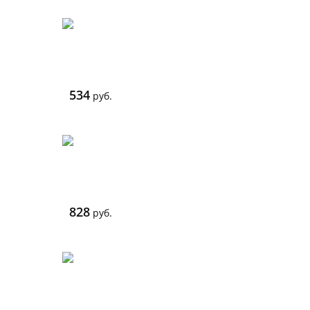
534
руб.
828
руб.