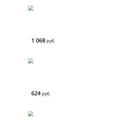
1 068
руб.
624
руб.