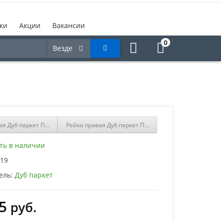
ки
Акции
Вакансии
0
Везде
ая Дуб паркет ПНп-43 12х29 НФ Дуб
Рейка правая Дуб паркет ПНп-38 12х29 Альпийский
ть в наличии
19
ель:
Дуб паркет
5
руб.