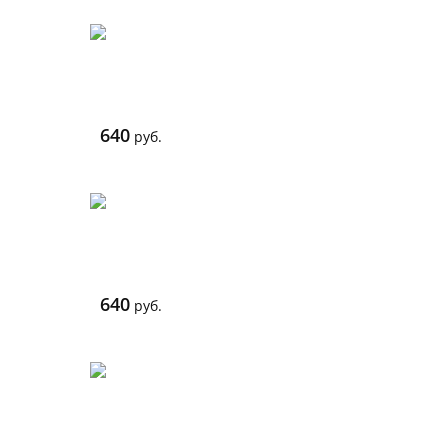
640
руб.
640
руб.