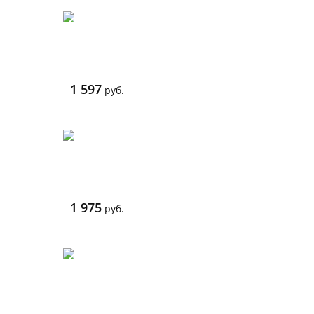
1 597
руб.
1 975
руб.