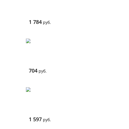
1 784
руб.
704
руб.
1 597
руб.